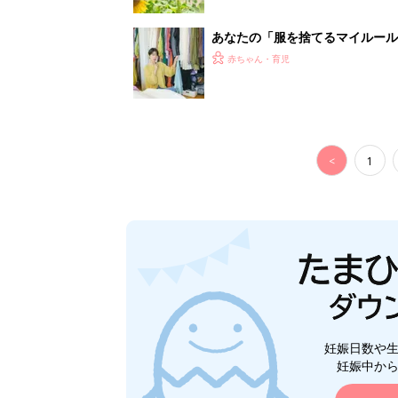
妊娠日数や
妊娠中か