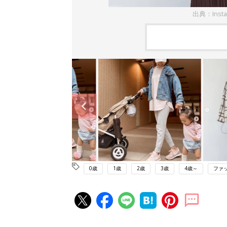
出典：Inst
0歳
1歳
2歳
3歳
4歳～
ファ