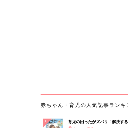
赤ちゃん・育児の人気記事ランキ
育児の困ったがズバリ！解決する
『ひよこクラブ 夏号』 4カ月～
赤ちゃん・育児
になるまで、育児に役立つ情報が
ぱい！
赤ちゃんのお世話まるわかり！『
てのひよこクラブ 夏号』〈巻頭
赤ちゃん・育児
集〉初めての授乳がうまくいく！
っぱい・ミルクの基本と夏のトラ
解決テク
赤ちゃんが生まれたら！2冊の「
ひよ」
赤ちゃん・育児
【毎日変わる】Amazonタイム
が見逃せない！