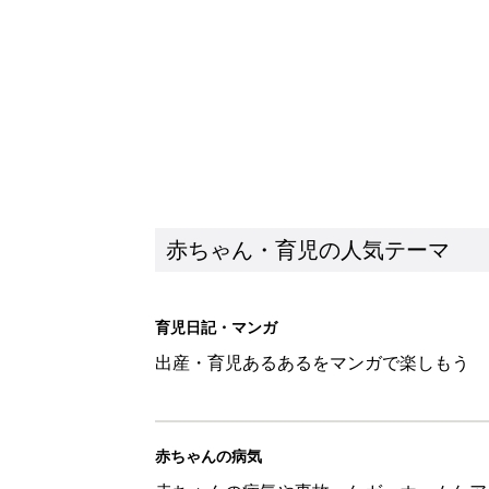
出産・育児あるあるをマンガで楽しもう
赤ちゃんの病気
赤ちゃんの病気や事故・ケガ、ホームケア
いてまとめました
新着記事
赤ちゃんが生まれたら！2冊の「
赤ちゃん・育児
育児の困ったがズバリ！解決する
つ情報がいっぱい！
赤ちゃん・育児