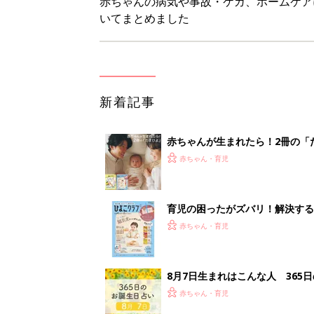
8月7日生まれはこんな人 365
赤ちゃん・育児
あなたの「服を捨てるマイルー
スタイリストが喝！
赤ちゃん・育児
<
1