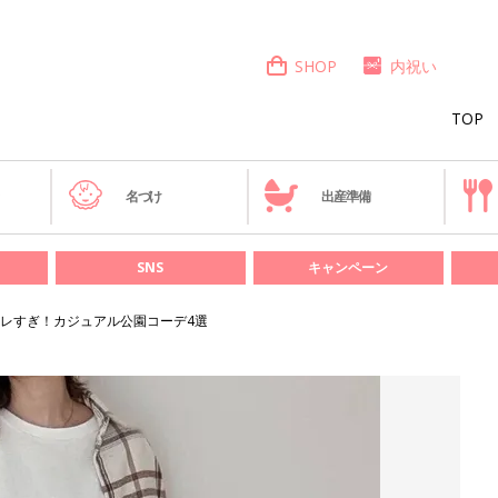
SHOP
内祝い
TOP
き
名づけ
出産準備
SNS
キャンペーン
レすぎ！カジュアル公園コーデ4選