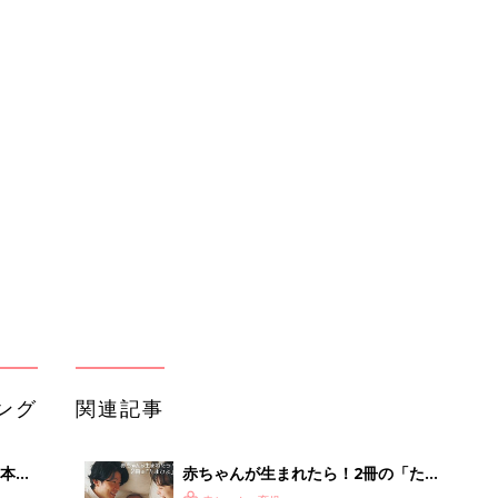
ング
関連記事
本
赤ちゃんが生まれたら！2冊の「たま
2才
ひよ」
赤ちゃん・育児
いっ
初め
春はボーダーがカギ！ママのプチプラ
大特
カジュアルコーデ5選
赤ちゃん・育児
 お
ブル
たま
バイリンガルでうたえる！にほんご
えいご おうたえほん（たまひよ おう
赤ちゃん・育児
た絵本）
さわると絵がでる ふしぎ絵本「でて
セール
こい でてこい おべんとうなーん
赤ちゃん・育児
だ？」