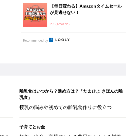
授乳の悩みや初めての離乳食作りに役立つ
子育てとお金
につ
妊娠・出産・育児にかかる費用やもらえる補助
金・助成金を解説
たまひよ」
本『ひよこクラブ 秋号』 4カ月～2才になるまで、育児に役立