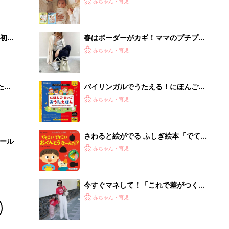
今すぐマネして！「これで差がつく」
「公園・ランチにも」親子のお出かけ
赤ちゃん・育児
リンクコーデ4選
【毎日変わる】Amazonタイムセール
が見逃せない！
PR（Amazon）
Recommended by
離乳食はいつから？進め方は？「たまひよ きほんの離
乳食」