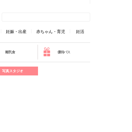
妊娠・出産
赤ちゃん・育児
妊活
離乳食
優待パス
写真スタジオ