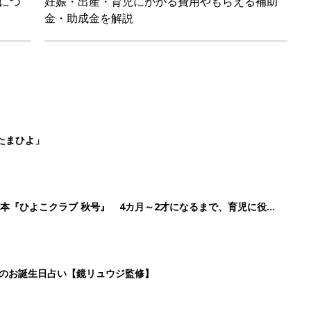
日のお誕生日占い【鏡リュウジ監修】
ル」、間違っているかも？「思い出があって捨てられない」に収納
2
3
4
5
>