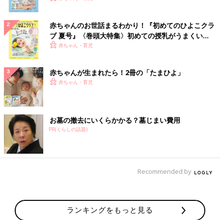
赤ちゃんのお世話まるわかり！『初めてのひよこクラ
ブ 夏号』〈巻頭大特集〉初めての授乳がうまくい
く！ おっぱい・ミルクの基本と夏のトラブル 解決テ
赤ちゃん・育児
ク
赤ちゃんが生まれたら！2冊の「たまひよ」
赤ちゃん・育児
お墓の撤去にいくらかかる？墓じまい費用
PR(くらしの話題)
Recommended by
ランキングをもっと見る