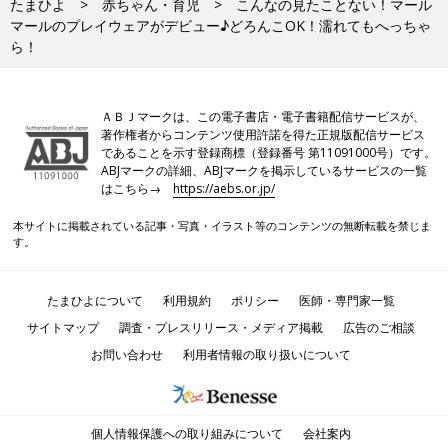
たまひよ
赤ちゃん・育児
こんなの見たことない！マール
マールのプレイウェアがデビュー♪どろんこOK！濡れてもへっちゃ
ら！
ＡＢＪマークは、この電子書店・電子書籍配信サービスが、
著作権者からコンテンツ使用許諾を得た正規版配信サービス
であることを示す登録商標（登録番号 第11091000号）です。
ABJマークの詳細、ABJマークを掲示しているサービスの一覧
はこちら→
https://aebs.or.jp/
本サイトに掲載されている記事・写真・イラスト等のコンテンツの無断転載を禁じま
す。
たまひよについて
利用規約
ポリシー
医師・専門家一覧
サイトマップ
調査・プレスリリース・メディア掲載
広告のご相談
お問い合わせ
利用者情報の取り扱いについて
個人情報保護への取り組みについて
会社案内