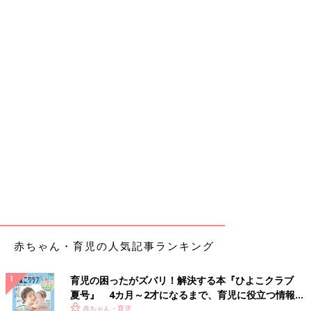
赤ちゃん・育児の人気記事ランキング
育児の困ったがズバリ！解決する本『ひよこクラブ
夏号』 4カ月～2才になるまで、育児に役立つ情報が
いっぱい！
赤ちゃん・育児