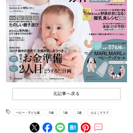
元記事へ戻る
ベビー・子ども服
0歳
1歳
2歳
ひよこクラブ