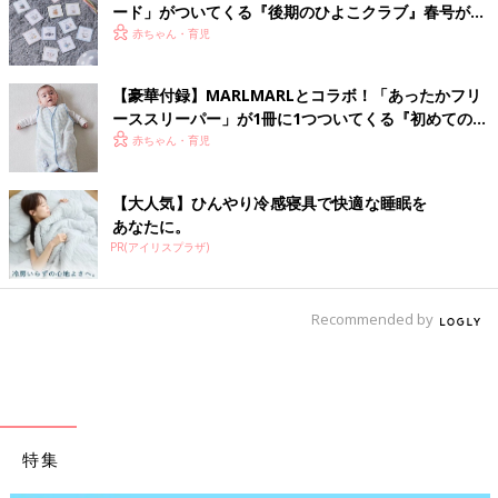
ード」がついてくる『後期のひよこクラブ』春号が発
売中！
赤ちゃん・育児
【豪華付録】MARLMARLとコラボ！「あったかフリ
ーススリーパー」が1冊に1つついてくる『初めてのひ
よこクラブ』冬号が発売中！
赤ちゃん・育児
【大人気】ひんやり冷感寝具で快適な睡眠を
あなたに。
PR(アイリスプラザ)
Recommended by
特集