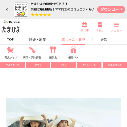
×
内祝い
SHOP
メニュー
TOP
妊娠・出産
赤ちゃん・育児
妊活
育児グッズ
病気・予防接種
離乳食
優待パス
ひよこクラブ
アプリ
SNS
キャンペーン
写真スタジオ