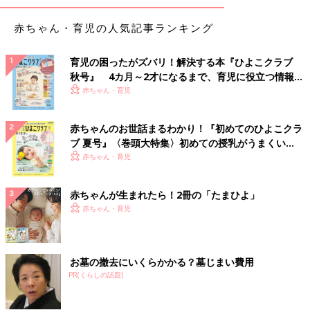
赤ちゃん・育児の人気記事ランキング
育児の困ったがズバリ！解決する本『ひよこクラブ
秋号』 4カ月～2才になるまで、育児に役立つ情報が
いっぱい！
赤ちゃん・育児
赤ちゃんのお世話まるわかり！『初めてのひよこクラ
ブ 夏号』〈巻頭大特集〉初めての授乳がうまくい
く！ おっぱい・ミルクの基本と夏のトラブル 解決テ
赤ちゃん・育児
ク
赤ちゃんが生まれたら！2冊の「たまひよ」
赤ちゃん・育児
お墓の撤去にいくらかかる？墓じまい費用
PR(くらしの話題)