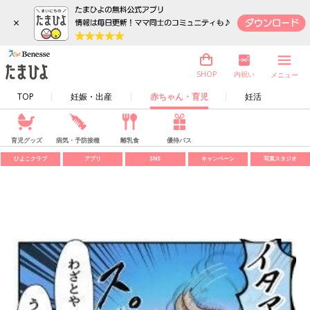
×
内祝い
SHOP
メニュー
TOP
妊娠・出産
赤ちゃん・育児
妊活
育児グッズ
病気・予防接種
離乳食
優待パス
ひよこクラブ
アプリ
SNS
キャンペーン
写真スタジオ