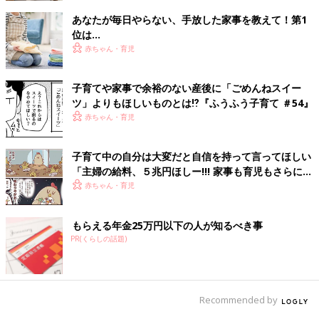
あなたが毎日やらない、手放した家事を教えて！第1
位は…
赤ちゃん・育児
子育てや家事で余裕のない産後に「ごめんねスイー
ツ」よりもほしいものとは⁉︎『ふうふう子育て ＃54』
赤ちゃん・育児
子育て中の自分は大変だと自信を持って言ってほしい
「主婦の給料、５兆円ほしー!!! 家事も育児もさらにパ
ワーアップ編」の著者・鳥谷丁子インタビュー
赤ちゃん・育児
もらえる年金25万円以下の人が知るべき事
PR(くらしの話題)
Recommended by