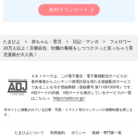
無料ダウンロード
たまひよ
赤ちゃん・育児
日記・マンガ
フォロワー
20万人以上！京都在住、牡蠣の養殖をしつつクスっと笑っちゃう育
児漫画が大人気！
ＡＢＪマークは、この電子書店・電子書籍配信サービスが、
著作権者からコンテンツ使用許諾を得た正規版配信サービス
であることを示す登録商標（登録番号 第11091000号）です。
ABJマークの詳細、ABJマークを掲示しているサービスの一覧
はこちら→
https://aebs.or.jp/
本サイトに掲載されている記事・写真・イラスト等のコンテンツの無断転載を禁じま
す。
たまひよについて
利用規約
ポリシー
医師・専門家一覧