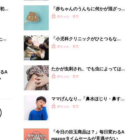
初め
「赤ちゃんのうんちに何かが混ざって
大特
いる?!」これって大丈夫？Q&A【小児
赤ちゃん・育児
 お
科医】
ブル
たま
「小児科クリニックがひとつもな
い…」。20キロ離れた小児科に子ども
赤ちゃん・育児
を連れていく姿を見て、1人の小児科
医の決意
たかが虫刺され、でも虫によっては命
るA
にかかわることも！【小児科医が解
赤ちゃん・育児
い
説】
ママげんなり…「鼻水ほじり・鼻すす
り・鼻くそ食べ」のリスクとやめさせ
赤ちゃん・育児
方【小児科医】
「今日の目玉商品は？」毎日変わるA
mazonタイムセールが見逃せない