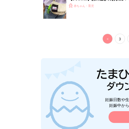
ート」
赤ちゃん・育児
<
3
妊娠日数や
妊娠中か