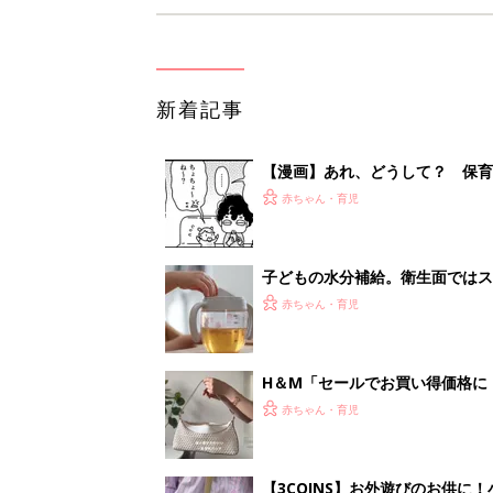
新着記事
【漫画】あれ、どうして？ 保
がする……！『ふうふう子育て ＃
赤ちゃん・育児
子どもの水分補給。衛生面ではス
く3つのコツとは？【専門家監修
赤ちゃん・育児
H＆М「セールでお買い得価格に
赤ちゃん・育児
【3COINS】お外遊びのお供