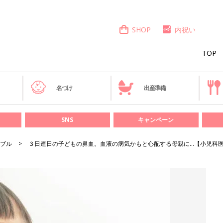
SHOP
内祝い
TOP
き
名づけ
出産準備
SNS
キャンペーン
ブル
３日連日の子どもの鼻血。血液の病気かもと心配する母親に…【小児科