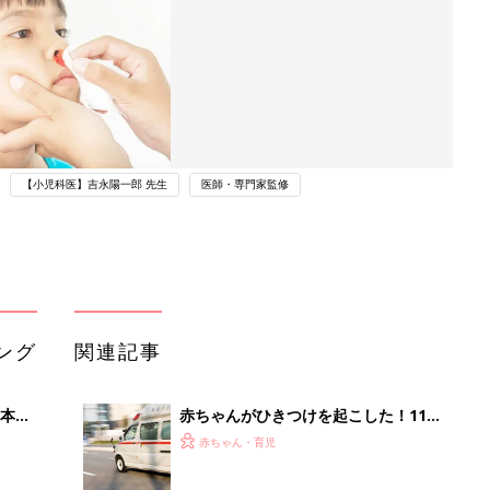
【小児科医】吉永陽一郎 先生
医師・専門家監修
ング
関連記事
本
赤ちゃんがひきつけを起こした！119
2才
番に電話するときに知っておきたいこ
赤ちゃん・育児
いっ
と【小児科医が解説】