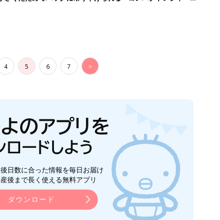
4
5
6
7
>
生後日数に合った情報を毎日お届け
ら産後まで長く使える無料アプリ
ダウンロード