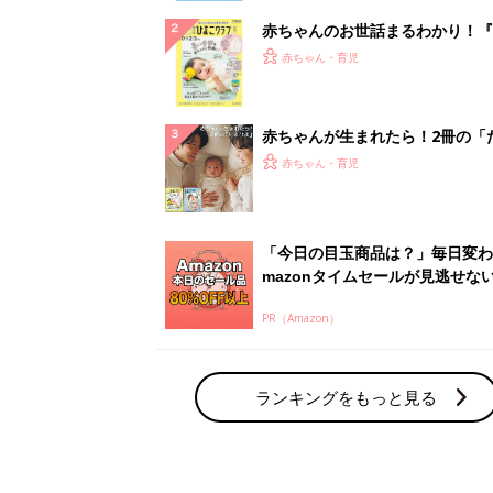
赤ちゃんのお世話まるわかり！『
てのひよこクラブ 夏号』〈巻頭
赤ちゃん・育児
集〉初めての授乳がうまくいく！
っぱい・ミルクの基本と夏のトラ
解決テク
赤ちゃんが生まれたら！2冊の「
ひよ」
赤ちゃん・育児
「今日の目玉商品は？」毎日変わ
mazonタイムセールが見逃せな
PR（Amazon）
ランキングをもっと見る