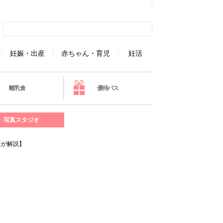
妊娠・出産
赤ちゃん・育児
妊活
離乳食
優待パス
写真スタジオ
医が解説】