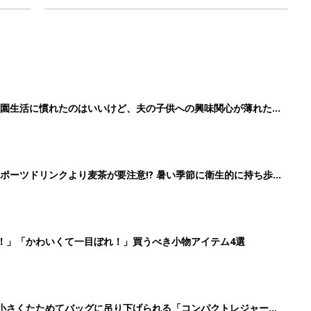
育園生活に慣れたのはいいけど、夫の子供への興味関心が薄れた気
91』
ポーツドリンクより麦茶が要注意!? 暑い季節に衛生的に持ち歩
】
！」「かわいくて一目ぼれ！」買うべき小物アイテム4選
に！小さくたためてバッグに吊り下げられる「コンパクトレジャーシ