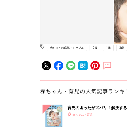
赤ちゃんの病気・トラブル
0歳
1歳
2歳
赤ちゃん・育児の人気記事ランキ
育児の困ったがズバリ！解決する
『ひよこクラブ 夏号』 4カ月～
赤ちゃん・育児
になるまで、育児に役立つ情報が
ぱい！