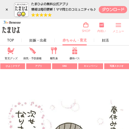
×
内祝い
SHOP
メニュー
TOP
妊娠・出産
赤ちゃん・育児
妊活
育児グッズ
病気・予防接種
離乳食
優待パス
ひよこクラブ
アプリ
SNS
キャンペーン
写真スタジオ