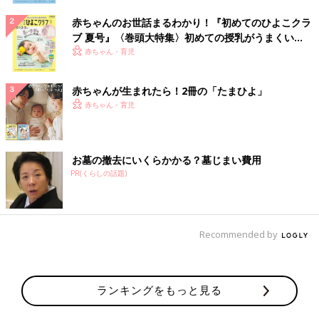
赤ちゃんのお世話まるわかり！『初めてのひよこクラ
ブ 夏号』〈巻頭大特集〉初めての授乳がうまくい
く！ おっぱい・ミルクの基本と夏のトラブル 解決テ
赤ちゃん・育児
ク
赤ちゃんが生まれたら！2冊の「たまひよ」
赤ちゃん・育児
お墓の撤去にいくらかかる？墓じまい費用
PR(くらしの話題)
Recommended by
ランキングをもっと見る