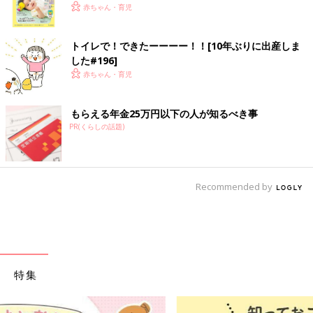
く！ おっぱい・ミルクの基本と夏のトラブル 解決テ
赤ちゃん・育児
ク
トイレで！できたーーーー！！[10年ぶりに出産しま
した#196]
赤ちゃん・育児
もらえる年金25万円以下の人が知るべき事
PR(くらしの話題)
Recommended by
特集