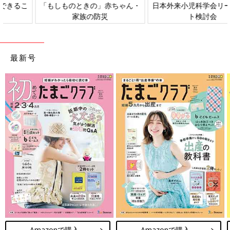
日本外来小児科学会リーフレッ
六星占術 細木かおりさんの人生
ト検討会
相談
最新号
Amazonで購入
Amazonで購入