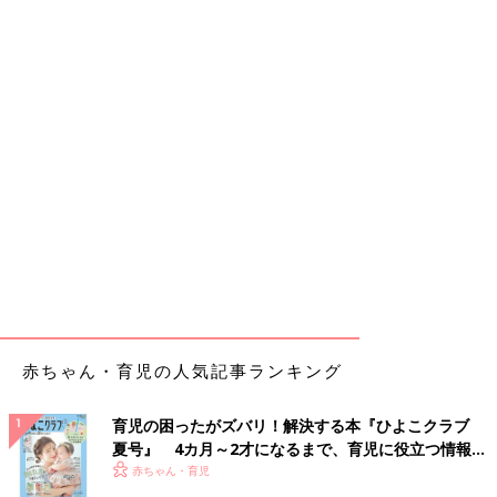
赤ちゃん・育児の人気記事ランキング
育児の困ったがズバリ！解決する本『ひよこクラブ
夏号』 4カ月～2才になるまで、育児に役立つ情報が
いっぱい！
赤ちゃん・育児