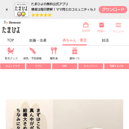
×
内祝い
SHOP
メニュー
TOP
妊娠・出産
赤ちゃん・育児
妊活
育児グッズ
病気・予防接種
離乳食
優待パス
ひよこクラブ
アプリ
SNS
キャンペーン
写真スタジオ