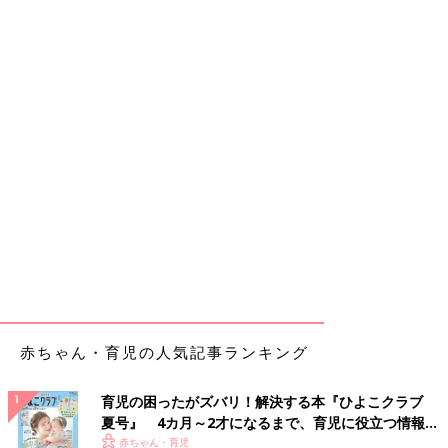
赤ちゃん・育児の人気記事ランキング
育児の困ったがズバリ！解決する本『ひよこクラブ
夏号』 4カ月～2才になるまで、育児に役立つ情報が
いっぱい！
赤ちゃん・育児