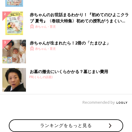
赤ちゃんのお世話まるわかり！『初めてのひよこクラ
ブ 夏号』〈巻頭大特集〉初めての授乳がうまくい
く！ おっぱい・ミルクの基本と夏のトラブル 解決テ
赤ちゃん・育児
ク
赤ちゃんが生まれたら！2冊の「たまひよ」
赤ちゃん・育児
お墓の撤去にいくらかかる？墓じまい費用
PR(くらしの話題)
Recommended by
ランキングをもっと見る