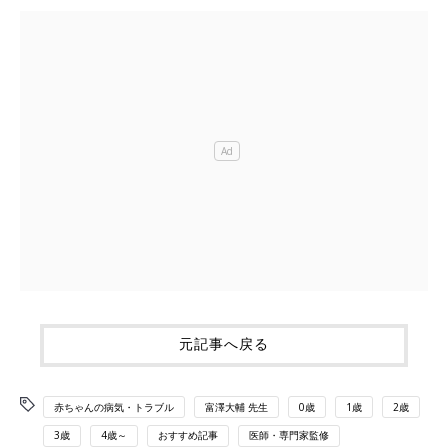
元記事へ戻る
赤ちゃんの病気・トラブル
富澤大輔 先生
0歳
1歳
2歳
3歳
4歳～
おすすめ記事
医師・専門家監修