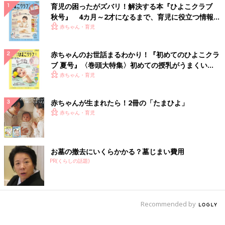
育児の困ったがズバリ！解決する本『ひよこクラブ
秋号』 4カ月～2才になるまで、育児に役立つ情報が
いっぱい！
赤ちゃん・育児
赤ちゃんのお世話まるわかり！『初めてのひよこクラ
ブ 夏号』〈巻頭大特集〉初めての授乳がうまくい
く！ おっぱい・ミルクの基本と夏のトラブル 解決テ
赤ちゃん・育児
ク
赤ちゃんが生まれたら！2冊の「たまひよ」
赤ちゃん・育児
お墓の撤去にいくらかかる？墓じまい費用
PR(くらしの話題)
Recommended by