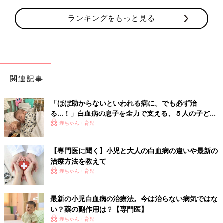
ランキングをもっと見る
関連記事
「ほぼ助からないといわれる病に。でも必ず治
る…！」白血病の息子を全力で支える、５人の子ども
のママ＆パパの闘病記
赤ちゃん・育児
【専門医に聞く】小児と大人の白血病の違いや最新の
治療方法を教えて
赤ちゃん・育児
最新の小児白血病の治療法。今は治らない病気ではな
い？薬の副作用は？【専門医】
赤ちゃん・育児