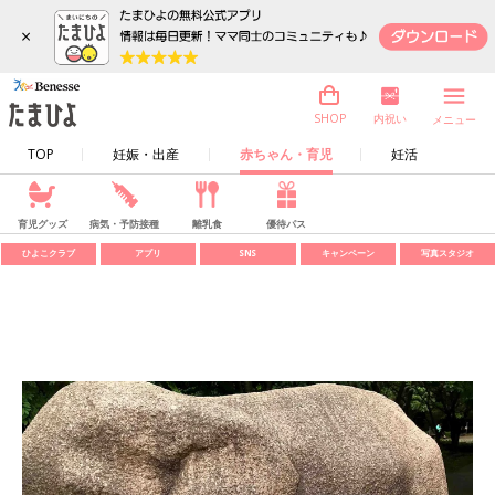
×
内祝い
SHOP
メニュー
TOP
妊娠・出産
赤ちゃん・育児
妊活
育児グッズ
病気・予防接種
離乳食
優待パス
ひよこクラブ
アプリ
SNS
キャンペーン
写真スタジオ