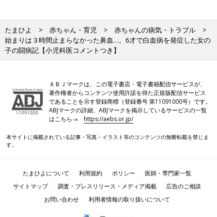
たまひよ
赤ちゃん・育児
赤ちゃんの病気・トラブル
始まりは３時間止まらなかった鼻血…。6才で白血病を発症した女の
子の闘病記【小児科医コメントつき】
ＡＢＪマークは、この電子書店・電子書籍配信サービスが、
著作権者からコンテンツ使用許諾を得た正規版配信サービス
であることを示す登録商標（登録番号 第11091000号）です。
ABJマークの詳細、ABJマークを掲示しているサービスの一覧
はこちら→
https://aebs.or.jp/
本サイトに掲載されている記事・写真・イラスト等のコンテンツの無断転載を禁じま
す。
たまひよについて
利用規約
ポリシー
医師・専門家一覧
サイトマップ
調査・プレスリリース・メディア掲載
広告のご相談
お問い合わせ
利用者情報の取り扱いについて