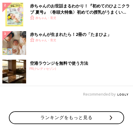
赤ちゃんのお世話まるわかり！『初めてのひよこクラ
ブ 夏号』〈巻頭大特集〉初めての授乳がうまくい
く！ おっぱい・ミルクの基本と夏のトラブル 解決テ
赤ちゃん・育児
ク
赤ちゃんが生まれたら！2冊の「たまひよ」
赤ちゃん・育児
空港ラウンジを無料で使う方法
PR(クレディセゾン)
Recommended by
ランキングをもっと見る