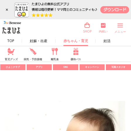
×
内祝い
SHOP
メニュー
TOP
妊娠・出産
赤ちゃん・育児
妊活
育児グッズ
病気・予防接種
離乳食
優待パス
ひよこクラブ
アプリ
SNS
キャンペーン
写真スタジオ