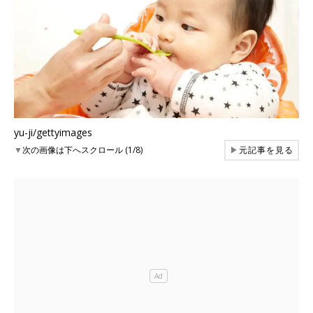
yu-ji/gettyimages
▼
次の画像は下へスクロール (1/8)
▶
元記事を見る