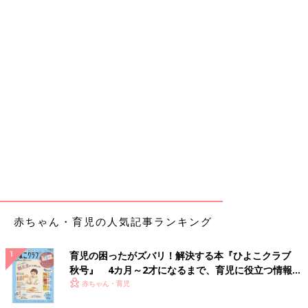
赤ちゃん・育児の人気記事ランキング
育児の困ったがズバリ！解決する本『ひよこクラブ
秋号』 4カ月～2才になるまで、育児に役立つ情報が
いっぱい！
赤ちゃん・育児