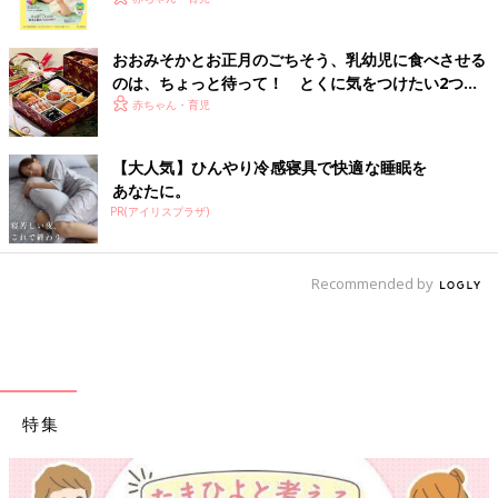
ク
おおみそかとお正月のごちそう、乳幼児に食べさせる
のは、ちょっと待って！ とくに気をつけたい2つの
食材【管理栄養士】
赤ちゃん・育児
【大人気】ひんやり冷感寝具で快適な睡眠を
あなたに。
PR(アイリスプラザ)
Recommended by
特集