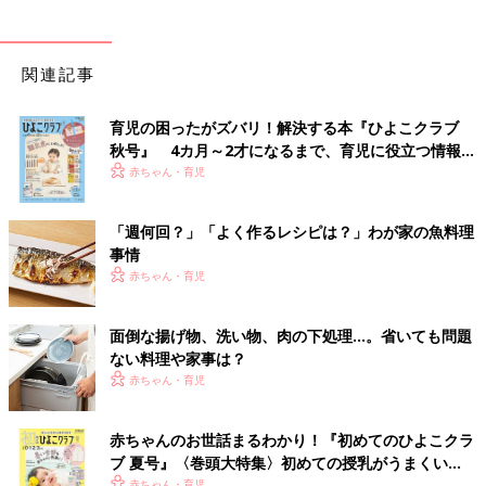
関連記事
育児の困ったがズバリ！解決する本『ひよこクラブ
秋号』 4カ月～2才になるまで、育児に役立つ情報が
いっぱい！
赤ちゃん・育児
「週何回？」「よく作るレシピは？」わが家の魚料理
事情
赤ちゃん・育児
面倒な揚げ物、洗い物、肉の下処理…。省いても問題
ない料理や家事は？
赤ちゃん・育児
赤ちゃんのお世話まるわかり！『初めてのひよこクラ
ブ 夏号』〈巻頭大特集〉初めての授乳がうまくい
く！ おっぱい・ミルクの基本と夏のトラブル 解決テ
赤ちゃん・育児