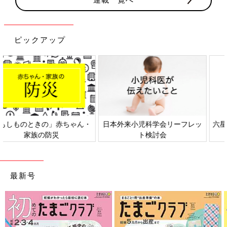
ピックアップ
日本外来小児科学会リーフレッ
六星占術 細木かおりさんの人生
ト検討会
相談
最新号