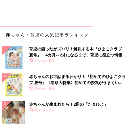
赤ちゃん・育児の人気記事ランキング
育児の困ったがズバリ！解決する本『ひよこクラブ
夏号』 4カ月～2才になるまで、育児に役立つ情報が
いっぱい！
赤ちゃん・育児
赤ちゃんのお世話まるわかり！『初めてのひよこクラ
ブ 夏号』〈巻頭大特集〉初めての授乳がうまくい
く！ おっぱい・ミルクの基本と夏のトラブル 解決テ
赤ちゃん・育児
ク
赤ちゃんが生まれたら！2冊の「たまひよ」
赤ちゃん・育児