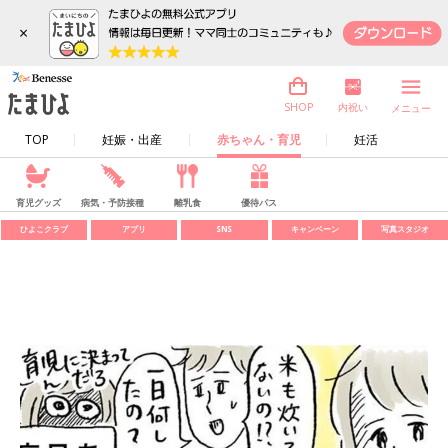
×
内祝い
SHOP
メニュー
TOP
妊娠・出産
赤ちゃん・育児
妊活
育児グッズ
病気・予防接種
離乳食
優待パス
ひよこクラブ
アプリ
SNS
キャンペーン
写真スタジオ