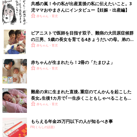
共感の嵐！今の私が出産直後の私に伝えたいこと。3
児ママおやまさんにインタビュー【妊娠・出産編】
赤ちゃん・育児
ピアニストで医師を目指す双子、難病の大田原症候群
の三男、5歳の長女を育てる4きょうだいの母。弟の命
を守るため「こうちゃん憲法」を家族で作った
赤ちゃん・育児
赤ちゃんが生まれたら！2冊の「たまひよ」
赤ちゃん・育児
難産の末に生まれた直後､重症のてんかんを起こした
長女｡生後1カ月で｢一生歩くこともしゃべることもで
きない｣と【大田原症候群】
赤ちゃん・育児
もらえる年金25万円以下の人が知るべき事
PR(くらしの話題)