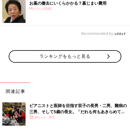
お墓の撤去にいくらかかる？墓じまい費用
PR(くらしの話題)
Recommended by
ランキングをもっと見る
関連記事
ピアニストと医師を目指す双子の長男・二男、難病の
三男、そして5歳の長女。「だれも何もあきらめてほ
しくない」母の思い
赤ちゃん・育児