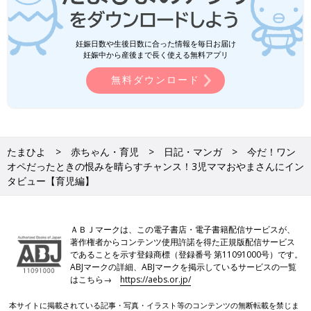
妊娠日数や生後日数に合った情報を毎日お届け
妊娠中から産後まで長く使える無料アプリ
無料ダウンロード
たまひよ
赤ちゃん・育児
日記・マンガ
今だ！ワン
オペだったときの恨みを晴らすチャンス！3児ママおやまさんにイン
タビュー【育児編】
ＡＢＪマークは、この電子書店・電子書籍配信サービスが、
著作権者からコンテンツ使用許諾を得た正規版配信サービス
であることを示す登録商標（登録番号 第11091000号）です。
ABJマークの詳細、ABJマークを掲示しているサービスの一覧
はこちら→
https://aebs.or.jp/
本サイトに掲載されている記事・写真・イラスト等のコンテンツの無断転載を禁じま