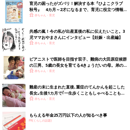
育児の困ったがズバリ！解決する本『ひよこクラブ
秋号』 4カ月～2才になるまで、育児に役立つ情報が
いっぱい！
赤ちゃん・育児
共感の嵐！今の私が出産直後の私に伝えたいこと。3
児ママおやまさんにインタビュー【妊娠・出産編】
赤ちゃん・育児
ピアニストで医師を目指す双子、難病の大田原症候群
の三男、5歳の長女を育てる4きょうだいの母。弟の命
を守るため「こうちゃん憲法」を家族で作った
赤ちゃん・育児
難産の末に生まれた直後､重症のてんかんを起こした
長女｡生後1カ月で｢一生歩くこともしゃべることもで
きない｣と【大田原症候群】
赤ちゃん・育児
もらえる年金25万円以下の人が知るべき事
PR(くらしの話題)