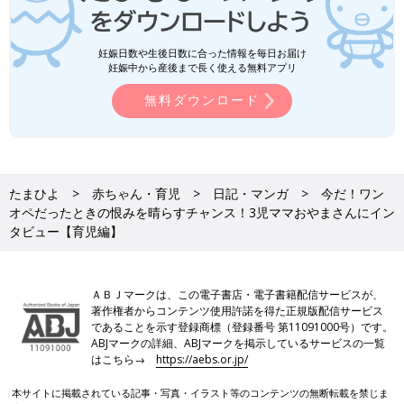
妊娠日数や生後日数に合った情報を毎日お届け
妊娠中から産後まで長く使える無料アプリ
無料ダウンロード
たまひよ
赤ちゃん・育児
日記・マンガ
今だ！ワン
オペだったときの恨みを晴らすチャンス！3児ママおやまさんにイン
タビュー【育児編】
ＡＢＪマークは、この電子書店・電子書籍配信サービスが、
著作権者からコンテンツ使用許諾を得た正規版配信サービス
であることを示す登録商標（登録番号 第11091000号）です。
ABJマークの詳細、ABJマークを掲示しているサービスの一覧
はこちら→
https://aebs.or.jp/
本サイトに掲載されている記事・写真・イラスト等のコンテンツの無断転載を禁じま