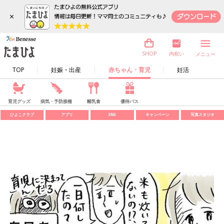
×
内祝い
SHOP
メニュー
TOP
妊娠・出産
赤ちゃん・育児
妊活
育児グッズ
病気・予防接種
離乳食
優待パス
ひよこクラブ
アプリ
SNS
キャンペーン
写真スタジオ