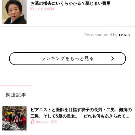
お墓の撤去にいくらかかる？墓じまい費用
PR(くらしの話題)
Recommended by
ランキングをもっと見る
関連記事
ピアニストと医師を目指す双子の長男・二男、難病の
三男、そして5歳の長女。「だれも何もあきらめてほ
しくない」母の思い
赤ちゃん・育児