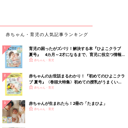
赤ちゃん・育児の人気記事ランキング
育児の困ったがズバリ！解決する本『ひよこクラブ
夏号』 4カ月～2才になるまで、育児に役立つ情報が
いっぱい！
赤ちゃん・育児
赤ちゃんのお世話まるわかり！『初めてのひよこクラ
ブ 夏号』〈巻頭大特集〉初めての授乳がうまくい
く！ おっぱい・ミルクの基本と夏のトラブル 解決テ
赤ちゃん・育児
ク
赤ちゃんが生まれたら！2冊の「たまひよ」
赤ちゃん・育児