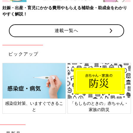
連載一覧へ
ピックアップ
・
日本外来小児科学会リーフレッ
六星占術 細木かおりさんの人生
ト検討会
相談