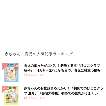
赤ちゃん・育児の人気記事ランキング
育児の困ったがズバリ！解決する本『ひよこクラブ
秋号』 4カ月～2才になるまで、育児に役立つ情報が
いっぱい！
赤ちゃん・育児
赤ちゃんのお世話まるわかり！『初めてのひよこクラ
ブ 夏号』〈巻頭大特集〉初めての授乳がうまくい
く！ おっぱい・ミルクの基本と夏のトラブル 解決テ
赤ちゃん・育児
ク