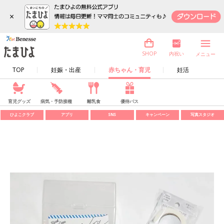
×
内祝い
SHOP
メニュー
TOP
妊娠・出産
赤ちゃん・育児
妊活
育児グッズ
病気・予防接種
離乳食
優待パス
ひよこクラブ
アプリ
SNS
キャンペーン
写真スタジオ