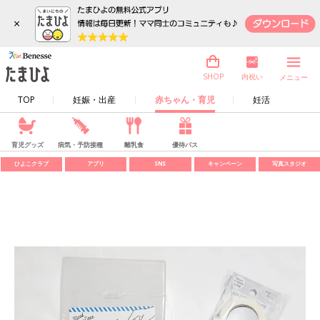
×
内祝い
SHOP
メニュー
TOP
妊娠・出産
赤ちゃん・育児
妊活
育児グッズ
病気・予防接種
離乳食
優待パス
ひよこクラブ
アプリ
SNS
キャンペーン
写真スタジオ