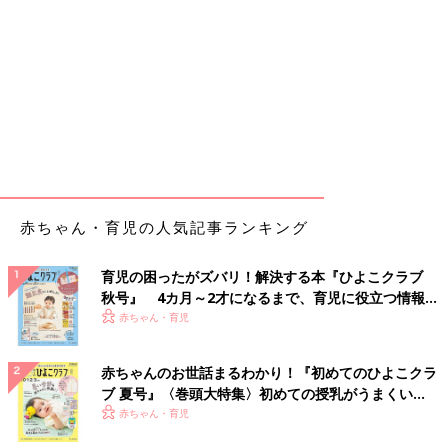
赤ちゃん・育児の人気記事ランキング
育児の困ったがズバリ！解決する本『ひよこクラブ
秋号』 4カ月～2才になるまで、育児に役立つ情報が
いっぱい！
赤ちゃん・育児
赤ちゃんのお世話まるわかり！『初めてのひよこクラ
ブ 夏号』〈巻頭大特集〉初めての授乳がうまくい
く！ おっぱい・ミルクの基本と夏のトラブル 解決テ
赤ちゃん・育児
ク