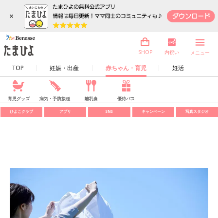
×
内祝い
SHOP
メニュー
TOP
妊娠・出産
赤ちゃん・育児
妊活
育児グッズ
病気・予防接種
離乳食
優待パス
ひよこクラブ
アプリ
SNS
キャンペーン
写真スタジオ