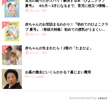
育児の困ったがズバリ！解決する本『ひよこクラブ
夏号』 4カ月～2才になるまで、育児に役立つ情報が
いっぱい！
赤ちゃん・育児
赤ちゃんのお世話まるわかり！『初めてのひよこクラ
ブ 夏号』〈巻頭大特集〉初めての授乳がうまくい
く！ おっぱい・ミルクの基本と夏のトラブル 解決テ
赤ちゃん・育児
ク
赤ちゃんが生まれたら！2冊の「たまひよ」
赤ちゃん・育児
お墓の撤去にいくらかかる？墓じまい費用
PR(くらしの話題)
Recommended by