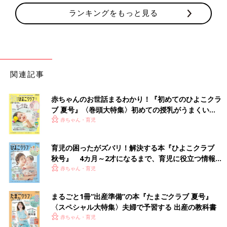
ランキングをもっと見る
関連記事
赤ちゃんのお世話まるわかり！『初めてのひよこクラ
ブ 夏号』〈巻頭大特集〉初めての授乳がうまくい
く！ おっぱい・ミルクの基本と夏のトラブル 解決テ
赤ちゃん・育児
ク
育児の困ったがズバリ！解決する本『ひよこクラブ
秋号』 4カ月～2才になるまで、育児に役立つ情報が
いっぱい！
赤ちゃん・育児
まるごと1冊“出産準備”の本『たまごクラブ 夏号』
〈スペシャル大特集〉夫婦で予習する 出産の教科書
赤ちゃん・育児