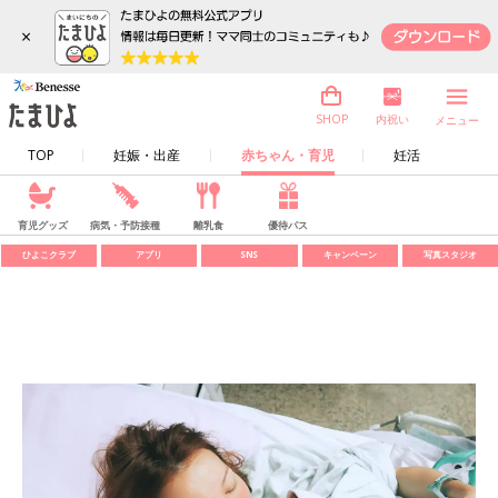
×
内祝い
SHOP
メニュー
TOP
妊娠・出産
赤ちゃん・育児
妊活
育児グッズ
病気・予防接種
離乳食
優待パス
ひよこクラブ
アプリ
SNS
キャンペーン
写真スタジオ