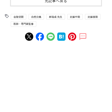
元記事へ戻る
会陰切開
自然分娩
林瑞成 先生
妊娠中期
妊娠後期
医師・専門家監修