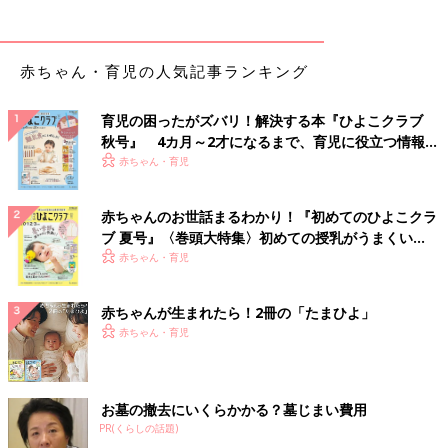
赤ちゃん・育児の人気記事ランキング
育児の困ったがズバリ！解決する本『ひよこクラブ
秋号』 4カ月～2才になるまで、育児に役立つ情報が
いっぱい！
赤ちゃん・育児
赤ちゃんのお世話まるわかり！『初めてのひよこクラ
ブ 夏号』〈巻頭大特集〉初めての授乳がうまくい
く！ おっぱい・ミルクの基本と夏のトラブル 解決テ
赤ちゃん・育児
ク
赤ちゃんが生まれたら！2冊の「たまひよ」
赤ちゃん・育児
お墓の撤去にいくらかかる？墓じまい費用
PR(くらしの話題)