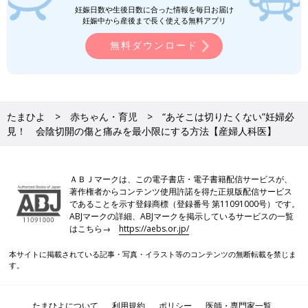
妊娠日数や生後日数に合った情報を毎日お届け
妊娠中から産後まで長く使える無料アプリ
無料ダウンロード
たまひよ
赤ちゃん・育児
“あそこは切りたくない”妊婦必
見！ 会陰切開の傷と痛みを最小限にする方法【産婦人科医】
ＡＢＪマークは、この電子書店・電子書籍配信サービスが、
著作権者からコンテンツ使用許諾を得た正規版配信サービス
であることを示す登録商標（登録番号 第11091000号）です。
ABJマークの詳細、ABJマークを掲示しているサービスの一覧
はこちら→
https://aebs.or.jp/
本サイトに掲載されている記事・写真・イラスト等のコンテンツの無断転載を禁じま
す。
たまひよについて
利用規約
ポリシー
医師・専門家一覧