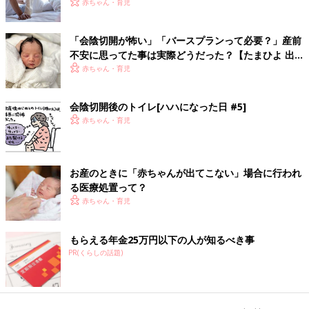
ミングは？
赤ちゃん・育児
「会陰切開が怖い」「バースプランって必要？」産前
不安に思ってた事は実際どうだった？【たまひよ 出
産体験談】
赤ちゃん・育児
会陰切開後のトイレ[ハハになった日 #5]
赤ちゃん・育児
お産のときに「赤ちゃんが出てこない」場合に行われ
る医療処置って？
赤ちゃん・育児
もらえる年金25万円以下の人が知るべき事
PR(くらしの話題)