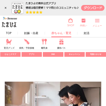
×
内祝い
SHOP
メニュー
TOP
妊娠・出産
赤ちゃん・育児
妊活
育児グッズ
病気・予防接種
離乳食
優待パス
ひよこクラブ
アプリ
SNS
キャンペーン
写真スタジオ