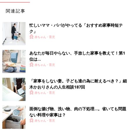
関連記事
忙しいママ・パパがやってる「おすすめ家事時短テ
ク」
赤ちゃん・育児
あなたが毎日やらない、手放した家事を教えて！第1
位は…
赤ちゃん・育児
「家事をしない妻。子ども達の為に耐えるべき？」細
木かおりさんの人生相談187回
赤ちゃん・育児
面倒な揚げ物、洗い物、肉の下処理…。省いても問題
ない料理や家事は？
赤ちゃん・育児