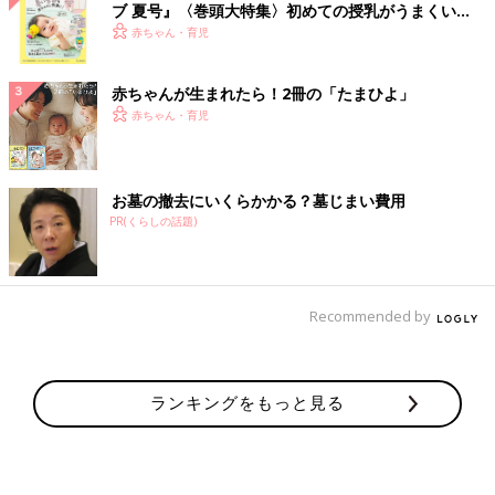
ブ 夏号』〈巻頭大特集〉初めての授乳がうまくい
く！ おっぱい・ミルクの基本と夏のトラブル 解決テ
赤ちゃん・育児
ク
赤ちゃんが生まれたら！2冊の「たまひよ」
赤ちゃん・育児
お墓の撤去にいくらかかる？墓じまい費用
PR(くらしの話題)
Recommended by
ランキングをもっと見る