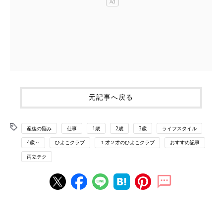
元記事へ戻る
産後の悩み
仕事
1歳
2歳
3歳
ライフスタイル
4歳～
ひよこクラブ
１才２才のひよこクラブ
おすすめ記事
両立テク