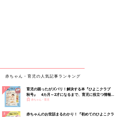
赤ちゃん・育児の人気記事ランキング
育児の困ったがズバリ！解決する本『ひよこクラブ
秋号』 4カ月～2才になるまで、育児に役立つ情報が
いっぱい！
赤ちゃん・育児
赤ちゃんのお世話まるわかり！『初めてのひよこクラ