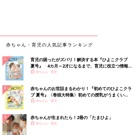
赤ちゃん・育児の人気記事ランキング
育児の困ったがズバリ！解決する本『ひよこクラブ
夏号』 4カ月～2才になるまで、育児に役立つ情報が
いっぱい！
赤ちゃん・育児
赤ちゃんのお世話まるわかり！『初めてのひよこクラ
ブ 夏号』〈巻頭大特集〉初めての授乳がうまくい
く！ おっぱい・ミルクの基本と夏のトラブル 解決テ
赤ちゃん・育児
ク
赤ちゃんが生まれたら！2冊の「たまひよ」
赤ちゃん・育児