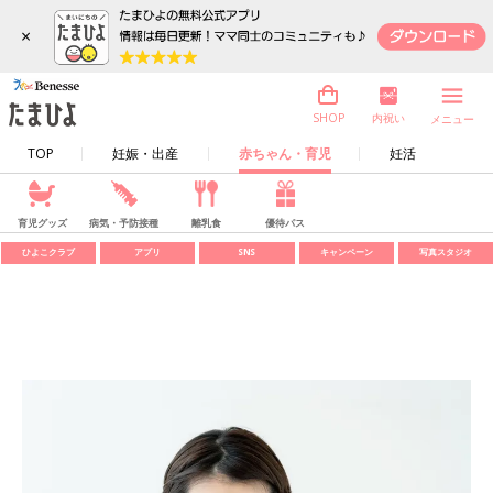
×
内祝い
SHOP
メニュー
TOP
妊娠・出産
赤ちゃん・育児
妊活
育児グッズ
病気・予防接種
離乳食
優待パス
ひよこクラブ
アプリ
SNS
キャンペーン
写真スタジオ