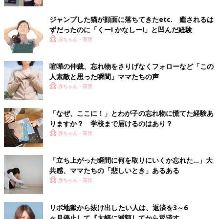
ジャンプした猫が顔面に落ちてきたetc. 癒されるは
ずだったのに「くー! かなしー!」と凹んだ経験
赤ちゃん・育児
喧嘩の仲裁、忘れ物をさりげなくフォローなど「この
人素敵と思った瞬間」ママたちの声
赤ちゃん・育児
「なぜ、ここに！」とわが子の忘れ物に慌てた経験あ
りますか？ 学校まで届けるのはあり？
赤ちゃん・育児
「立ち上がった瞬間に何を取りにいくか忘れた…」大
共感、ママたちの「悲しいとき」あるある
赤ちゃん・育児
リボ地獄から抜け出したい人は、返済を3～6
ヶ月停止して『大幅に減額してから返済す...