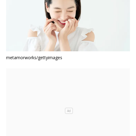
metamorworks/gettyimages