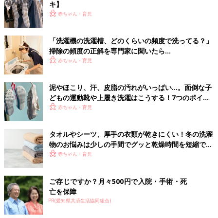
キ】
赤ちゃん・育児
「洗濯機の洗濯槽、どのくらいの頻度で洗ってる？」
掃除の頻度の正解を専門家に聞いたら…
赤ちゃん・育児
泥やほこり、汗、皮脂の汚れがいっぱい…。面倒な子
どもの運動靴や上履き洗濯はこうする！7つのポイン
ト
赤ちゃん・育児
タオルやシーツ、厚手の衣類が乾きにくい！冬の洗濯
物のお悩みは少しの手間でグッと乾燥時間を短縮でき
る！
赤ちゃん・育児
ご存じですか？月々500円で入院・手術・死
亡を保障
PR(愛知県共済生活協同組合)