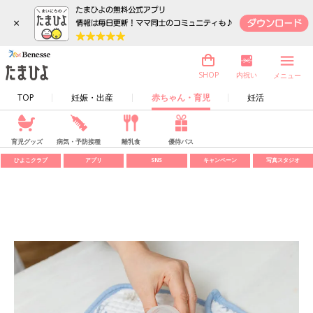
×
内祝い
SHOP
メニュー
TOP
妊娠・出産
赤ちゃん・育児
妊活
育児グッズ
病気・予防接種
離乳食
優待パス
ひよこクラブ
アプリ
SNS
キャンペーン
写真スタジオ