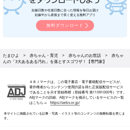
妊娠日数や生後日数に合った情報を毎日お届け
妊娠中から産後まで長く使える無料アプリ
無料ダウンロード
たまひよ
赤ちゃん・育児
赤ちゃんのお世話
赤ちゃ
んの「3大あるある汚れ」を落とすスゴワザ！【専門家】
ＡＢＪマークは、この電子書店・電子書籍配信サービスが、
著作権者からコンテンツ使用許諾を得た正規版配信サービス
であることを示す登録商標（登録番号 第11091000号）です。
ABJマークの詳細、ABJマークを掲示しているサービスの一覧
はこちら→
https://aebs.or.jp/
本サイトに掲載されている記事・写真・イラスト等のコンテンツの無断転載を禁じま
す。