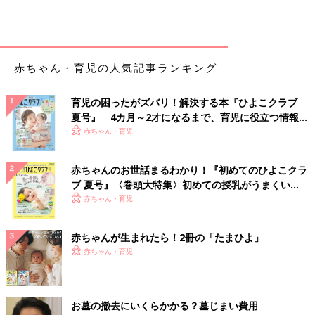
赤ちゃん・育児の人気記事ランキング
育児の困ったがズバリ！解決する本『ひよこクラブ
夏号』 4カ月～2才になるまで、育児に役立つ情報が
いっぱい！
赤ちゃん・育児
赤ちゃんのお世話まるわかり！『初めてのひよこクラ
ブ 夏号』〈巻頭大特集〉初めての授乳がうまくい
く！ おっぱい・ミルクの基本と夏のトラブル 解決テ
赤ちゃん・育児
ク
赤ちゃんが生まれたら！2冊の「たまひよ」
赤ちゃん・育児
お墓の撤去にいくらかかる？墓じまい費用