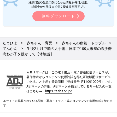
妊娠日数や生後日数に合った情報を毎日お届け
妊娠中から産後まで長く使える無料アプリ
無料ダウンロード
たまひよ
赤ちゃん・育児
赤ちゃんの病気・トラブル
てんかん
生後2カ月で脳の大手術。日本で100人未満の希少難
病わが子を授かって【体験談】
ＡＢＪマークは、この電子書店・電子書籍配信サービスが、
著作権者からコンテンツ使用許諾を得た正規版配信サービス
であることを示す登録商標（登録番号 第11091000号）です。
ABJマークの詳細、ABJマークを掲示しているサービスの一覧
はこちら→
https://aebs.or.jp/
本サイトに掲載されている記事・写真・イラスト等のコンテンツの無断転載を禁じま
す。