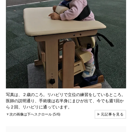
写真は、２歳のころ。リハビリで立位の練習をしているところ。
医師の説明通り、手術後は右半身にまひが出て、今でも週1回か
ら２回、リハビリに通っています。
▼
次の画像は下へスクロール (5/6)
▶
元記事を見る