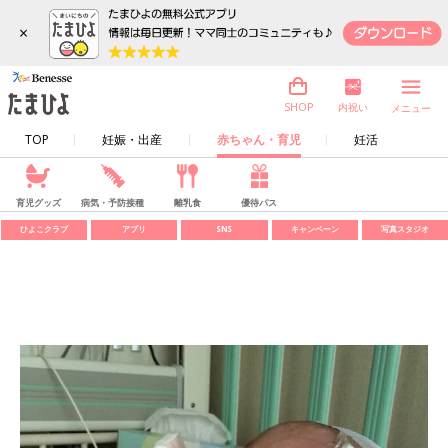
×
内祝い
SHOP
メニュー
TOP
妊娠・出産
赤ちゃん・育児
妊活
育児グッズ
病気・予防接種
離乳食
優待パス
ひよこクラブ
アプリ
SNS
キャンペーン
写真スタジオ