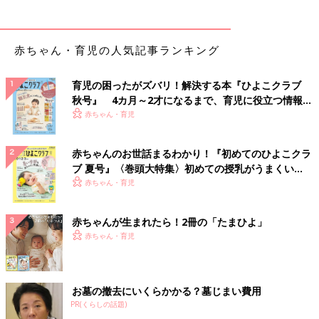
赤ちゃん・育児の人気記事ランキング
育児の困ったがズバリ！解決する本『ひよこクラブ
秋号』 4カ月～2才になるまで、育児に役立つ情報が
いっぱい！
赤ちゃん・育児
赤ちゃんのお世話まるわかり！『初めてのひよこクラ
ブ 夏号』〈巻頭大特集〉初めての授乳がうまくい
く！ おっぱい・ミルクの基本と夏のトラブル 解決テ
赤ちゃん・育児
ク
赤ちゃんが生まれたら！2冊の「たまひよ」
赤ちゃん・育児
お墓の撤去にいくらかかる？墓じまい費用
PR(くらしの話題)