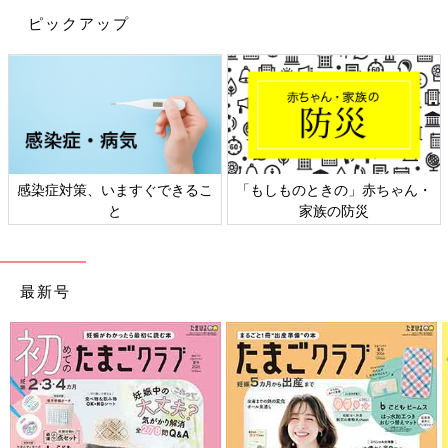
ピックアップ
・
日本外来小児科学会リーフレッ
六星占術 細木かおりさんの人
ト検討会
相談
最新号