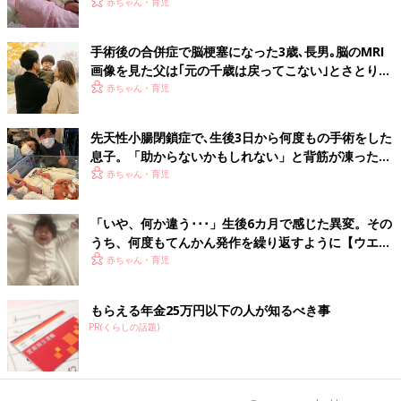
きない｣と【大田原症候群】
赤ちゃん・育児
手術後の合併症で脳梗塞になった3歳､長男｡脳のMRI
画像を見た父は｢元の千歳は戻ってこない｣とさとり…
夫婦で泣き続けた日々【クルーゾン症候群】
赤ちゃん・育児
先天性小腸閉鎖症で､生後3日から何度もの手術をした
息子。「助からないかもしれない」と背筋が凍ったこ
とも･･･
赤ちゃん・育児
「いや、何か違う･･･」生後6カ月で感じた異変。その
うち、何度もてんかん発作を繰り返すように【ウエス
ト症候群体験談】
赤ちゃん・育児
もらえる年金25万円以下の人が知るべき事
PR(くらしの話題)