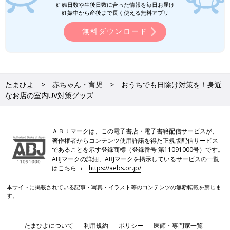
妊娠日数や生後日数に合った情報を毎日お届け
妊娠中から産後まで長く使える無料アプリ
無料ダウンロード
たまひよ
赤ちゃん・育児
おうちでも日除け対策を！身近
なお店の室内UV対策グッズ
ＡＢＪマークは、この電子書店・電子書籍配信サービスが、
著作権者からコンテンツ使用許諾を得た正規版配信サービス
であることを示す登録商標（登録番号 第11091000号）です。
ABJマークの詳細、ABJマークを掲示しているサービスの一覧
はこちら→
https://aebs.or.jp/
本サイトに掲載されている記事・写真・イラスト等のコンテンツの無断転載を禁じま
す。
たまひよについて
利用規約
ポリシー
医師・専門家一覧