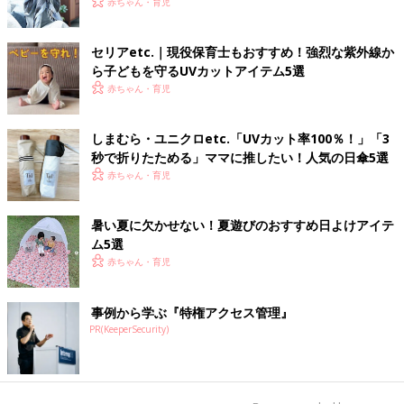
赤ちゃん・育児
セリアetc.｜現役保育士もおすすめ！強烈な紫外線か
ら子どもを守るUVカットアイテム5選
赤ちゃん・育児
しまむら・ユニクロetc.「UVカット率100％！」「3
秒で折りたためる」ママに推したい！人気の日傘5選
赤ちゃん・育児
暑い夏に欠かせない！夏遊びのおすすめ日よけアイテ
ム5選
赤ちゃん・育児
事例から学ぶ『特権アクセス管理』
PR(KeeperSecurity)