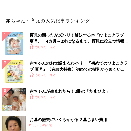
赤ちゃん・育児の人気記事ランキング
育児の困ったがズバリ！解決する本『ひよこクラブ
夏号』 4カ月～2才になるまで、育児に役立つ情報が
いっぱい！
赤ちゃん・育児
赤ちゃんのお世話まるわかり！『初めてのひよこクラ
ブ 夏号』〈巻頭大特集〉初めての授乳がうまくい
く！ おっぱい・ミルクの基本と夏のトラブル 解決テ
赤ちゃん・育児
ク
赤ちゃんが生まれたら！2冊の「たまひよ」
赤ちゃん・育児
お墓の撤去にいくらかかる？墓じまい費用
PR(くらしの話題)