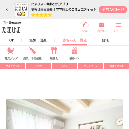
×
内祝い
SHOP
メニュー
TOP
妊娠・出産
赤ちゃん・育児
妊活
育児グッズ
病気・予防接種
離乳食
優待パス
ひよこクラブ
アプリ
SNS
キャンペーン
写真スタジオ