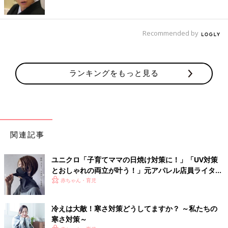
Recommended by
ランキングをもっと見る
関連記事
ユニクロ「子育てママの日焼け対策に！」「UV対策
とおしゃれの両立が叶う！」元アパレル店員ライター
おすすめ★小物アイテム5選
赤ちゃん・育児
冷えは大敵！寒さ対策どうしてますか？ ～私たちの
寒さ対策～