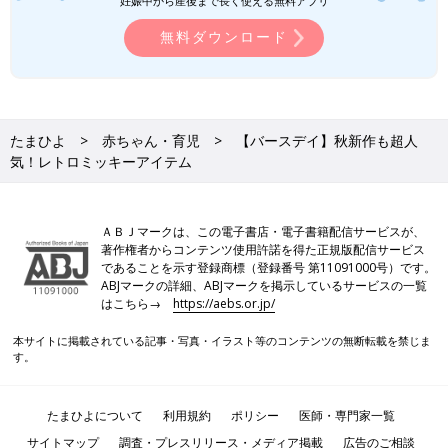
妊娠中から産後まで長く使える無料アプリ
無料ダウンロード
たまひよ
赤ちゃん・育児
【バースデイ】秋新作も超人
気！レトロミッキーアイテム
ＡＢＪマークは、この電子書店・電子書籍配信サービスが、
著作権者からコンテンツ使用許諾を得た正規版配信サービス
であることを示す登録商標（登録番号 第11091000号）です。
ABJマークの詳細、ABJマークを掲示しているサービスの一覧
はこちら→
https://aebs.or.jp/
本サイトに掲載されている記事・写真・イラスト等のコンテンツの無断転載を禁じま
す。
たまひよについて
利用規約
ポリシー
医師・専門家一覧
サイトマップ
調査・プレスリリース・メディア掲載
広告のご相談