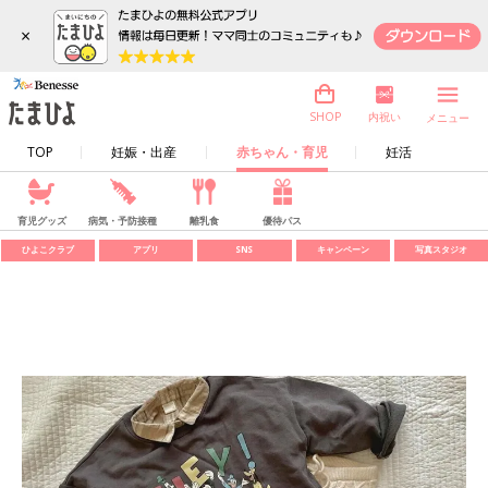
×
内祝い
SHOP
メニュー
TOP
妊娠・出産
赤ちゃん・育児
妊活
育児グッズ
病気・予防接種
離乳食
優待パス
ひよこクラブ
アプリ
SNS
キャンペーン
写真スタジオ