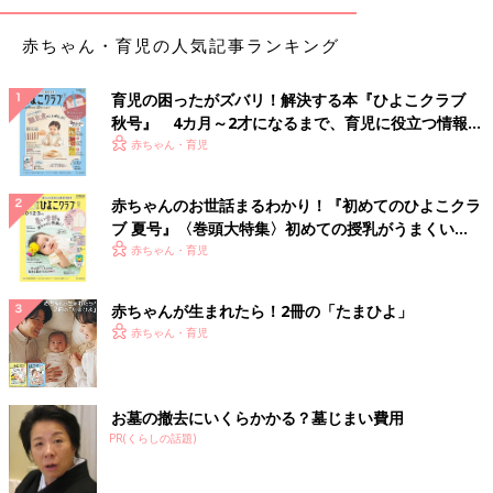
赤ちゃん・育児の人気記事ランキング
育児の困ったがズバリ！解決する本『ひよこクラブ
秋号』 4カ月～2才になるまで、育児に役立つ情報が
いっぱい！
赤ちゃん・育児
赤ちゃんのお世話まるわかり！『初めてのひよこクラ
ブ 夏号』〈巻頭大特集〉初めての授乳がうまくい
く！ おっぱい・ミルクの基本と夏のトラブル 解決テ
赤ちゃん・育児
ク
赤ちゃんが生まれたら！2冊の「たまひよ」
赤ちゃん・育児
お墓の撤去にいくらかかる？墓じまい費用
PR(くらしの話題)