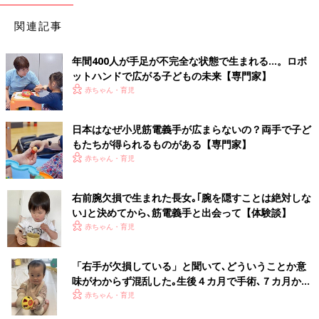
関連記事
年間400人が手足が不完全な状態で生まれる…。ロボ
ットハンドで広がる子どもの未来【専門家】
赤ちゃん・育児
日本はなぜ小児筋電義手が広まらないの？両手で子ど
もたちが得られるものがある【専門家】
赤ちゃん・育児
右前腕欠損で生まれた長女｡｢腕を隠すことは絶対しな
い｣と決めてから､筋電義手と出会って【体験談】
赤ちゃん・育児
「右手が欠損している」と聞いて､どういうことか意
味がわからず混乱した｡生後４カ月で手術､７カ月から
義手の練習を始めて･･･【体験談】
赤ちゃん・育児