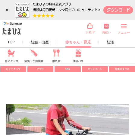
×
内祝い
SHOP
メニュー
TOP
妊娠・出産
赤ちゃん・育児
妊活
育児グッズ
病気・予防接種
離乳食
優待パス
ひよこクラブ
アプリ
SNS
キャンペーン
写真スタジオ