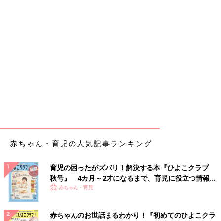
赤ちゃん・育児の人気記事ランキング
育児の困ったがズバリ！解決する本『ひよこクラブ
秋号』 4カ月～2才になるまで、育児に役立つ情報が
いっぱい！
赤ちゃん・育児
赤ちゃんのお世話まるわかり！『初めてのひよこクラ