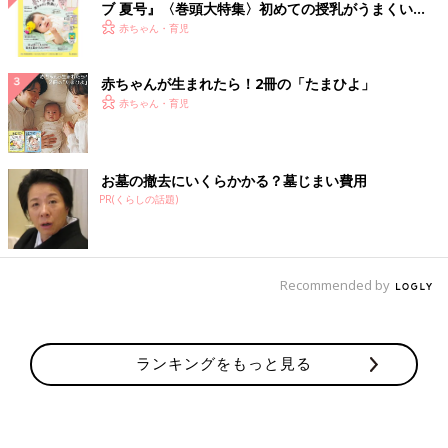
ブ 夏号』〈巻頭大特集〉初めての授乳がうまくい
く！ おっぱい・ミルクの基本と夏のトラブル 解決テ
赤ちゃん・育児
ク
赤ちゃんが生まれたら！2冊の「たまひよ」
赤ちゃん・育児
お墓の撤去にいくらかかる？墓じまい費用
PR(くらしの話題)
Recommended by
ランキングをもっと見る