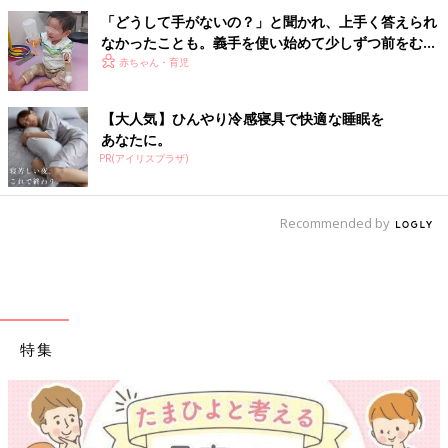
「どうして手がないの？」と聞かれ、上手く答えられ
なかったことも。義手を使い始めて少しずつ前をむけ
るようになった父母の想い【医師監修】
赤ちゃん・育児
【大人気】ひんやり冷感寝具で快適な睡眠を
あなたに。
PR(アイリスプラザ)
Recommended by
特集