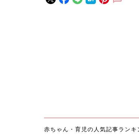
赤ちゃん・育児の人気記事ランキ
育児の困ったがズバリ！解決する
『ひよこクラブ 夏号』 4カ月～
赤ちゃん・育児
になるまで、育児に役立つ情報が
ぱい！
赤ちゃんのお世話まるわかり！『
てのひよこクラブ 夏号』〈巻頭
赤ちゃん・育児
集〉初めての授乳がうまくいく！
っぱい・ミルクの基本と夏のトラ
解決テク
赤ちゃんが生まれたら！2冊の「
ひよ」
赤ちゃん・育児
「え、こんなセールやってたの？