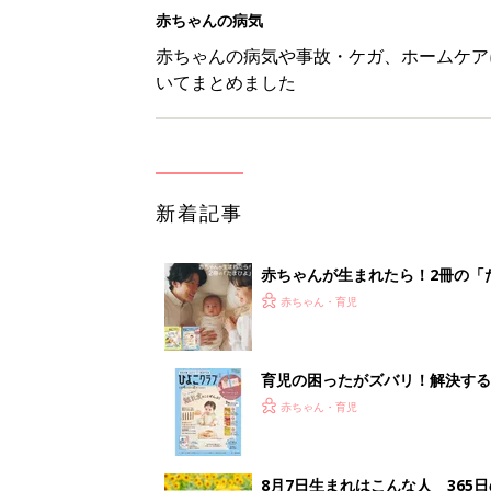
育児の困ったがズバリ！解決する
つ情報がいっぱい！
赤ちゃん・育児
8月7日生まれはこんな人 365
赤ちゃん・育児
あなたの「服を捨てるマイルー
スタイリストが喝！
赤ちゃん・育児
<
1