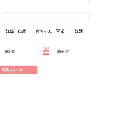
妊娠・出産
赤ちゃん・育児
妊活
離乳食
優待パス
写真スタジオ