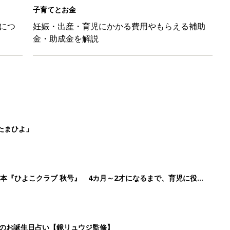
本『ひよこクラブ 秋号』 4カ月～2才になるまで、育児に役立
日のお誕生日占い【鏡リュウジ監修】
ル」、間違っているかも？「思い出があって捨てられない」に収納
2
3
4
5
>