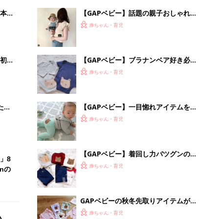
イテムを指名買い！
赤ちゃん・育児
nの
GAPベビーの秋冬先取りアイテムがお
しゃれママに大人気！
赤ちゃん・育児
【毎日変わる】Amazonタイムセール
が見逃せない！
PR（Amazon）
Recommended by