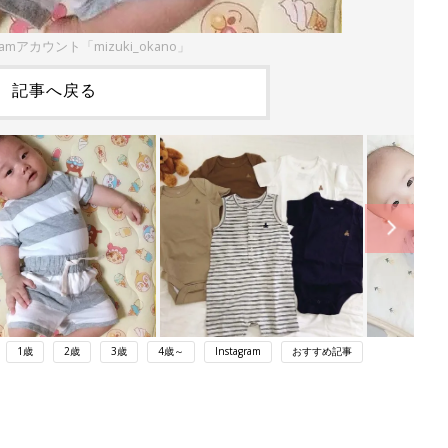
ramアカウント「mizuki_okano」
記事へ戻る
1歳
2歳
3歳
4歳～
Instagram
おすすめ記事