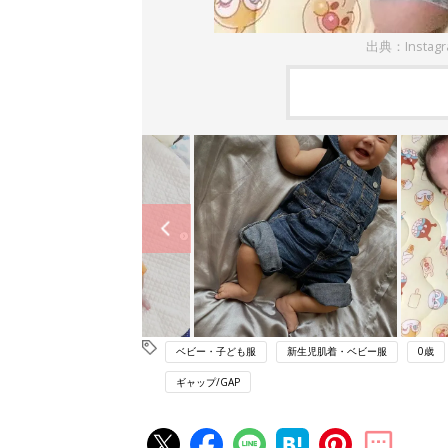
出典：Instag
ベビー・子ども服
新生児肌着・ベビー服
0歳
ギャップ/GAP