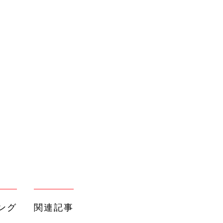
ング
関連記事
本
【GAPベビー】話題の親子おしゃれフ
2才
ォトが可愛すぎる
赤ちゃん・育児
いっ
初め
【GAPベビー】ブラナンベア好き必見
大特
の夏アイテム5選
赤ちゃん・育児
 お
ブル
たま
【GAPベビー】一目惚れアイテムを指
名買い♪ おすすめ5選
赤ちゃん・育児
【GAPベビー】着回し力バツグンのア
」8