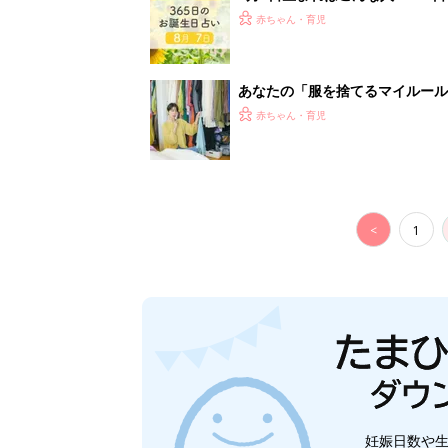
妊娠日数や
妊娠中か