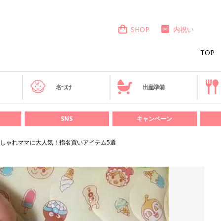
SHOP
内祝い
TOP
き
名づけ
出産準備
SNS
キャンペーン
おしゃれママに大人気！指名買いアイテム5選