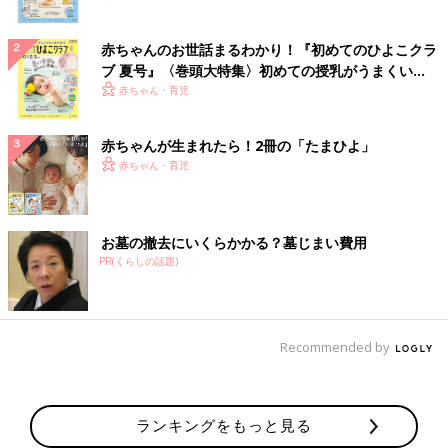
赤ちゃんのお世話まるわかり！『初めてのひよこクラ
ブ 夏号』〈巻頭大特集〉初めての授乳がうまくい
く！ おっぱい・ミルクの基本と夏のトラブル 解決テ
赤ちゃん・育児
ク
赤ちゃんが生まれたら！2冊の「たまひよ」
赤ちゃん・育児
お墓の撤去にいくらかかる？墓じまい費用
PR(くらしの話題)
Recommended by
ランキングをもっと見る