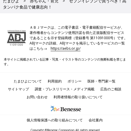
たまひよ
赤ちゃん・育児
セブンイレブンで買うべき！高
タンパク食品で健康志向！
ＡＢＪマークは、この電子書店・電子書籍配信サービスが、
著作権者からコンテンツ使用許諾を得た正規版配信サービス
であることを示す登録商標（登録番号 第11091000号）です。
ABJマークの詳細、ABJマークを掲示しているサービスの一覧
はこちら→
https://aebs.or.jp/
本サイトに掲載されている記事・写真・イラスト等のコンテンツの無断転載を禁じま
す。
たまひよについて
利用規約
ポリシー
医師・専門家一覧
サイトマップ
調査・プレスリリース・メディア掲載
広告のご相談
お問い合わせ
利用者情報の取り扱いについて
個人情報保護への取り組みについて
会社案内
Copyright ©Benesse Corporation All rights reserved.