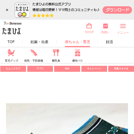
×
内祝い
SHOP
メニュー
TOP
妊娠・出産
赤ちゃん・育児
妊活
育児グッズ
病気・予防接種
離乳食
優待パス
ひよこクラブ
アプリ
SNS
キャンペーン
写真スタジオ