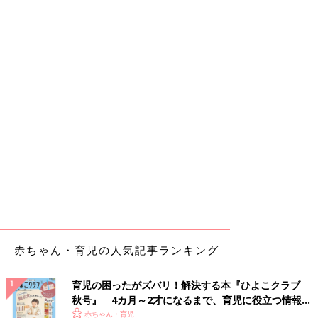
赤ちゃん・育児の人気記事ランキング
育児の困ったがズバリ！解決する本『ひよこクラブ
秋号』 4カ月～2才になるまで、育児に役立つ情報が
いっぱい！
赤ちゃん・育児