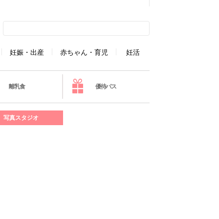
妊娠・出産
赤ちゃん・育児
妊活
離乳食
優待パス
写真スタジオ