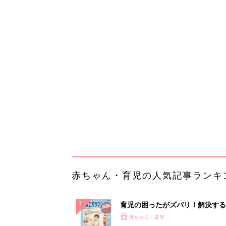
赤ちゃん・育児の人気記事ランキ
育児の困ったがズバリ！解決する
『ひよこクラブ 秋号』 4カ月～
赤ちゃん・育児
になるまで、育児に役立つ情報が
ぱい！
赤ちゃんのお世話まるわかり！『
てのひよこクラブ 夏号』〈巻頭
赤ちゃん・育児
集〉初めての授乳がうまくいく！
っぱい・ミルクの基本と夏のトラ
解決テク
赤ちゃんが生まれたら！2冊の「
ひよ」
赤ちゃん・育児
「今日の目玉商品は？」毎日変わ
mazonタイムセールが見逃せな
PR（Amazon）