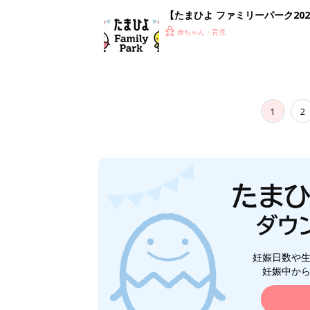
妊娠日数や
妊娠中か