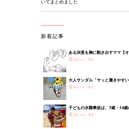
子どもの水難事故は、7歳・14
まねく【専門家】
赤ちゃん・育児
【たまひよ ファミリーパーク20
赤ちゃん・育児
1
2