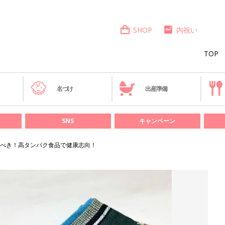
SHOP
内祝い
TOP
き
名づけ
出産準備
SNS
キャンペーン
べき！高タンパク食品で健康志向！