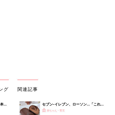
ング
関連記事
本
セブン-イレブン、ローソン…「これ
2才
はリピしたい」「贅沢すぎ」話題のチ
赤ちゃん・育児
いっ
ョコスイーツ4選
初め
セブン-イレブン・ミニストップ「ね
大特
っとり＆なめらかで美味しい！」「リ
赤ちゃん・育児
 お
ピ買い確定！」話題のお芋スイーツ4
ブル
選
たま
セブン-イレブン「満足感たっぷ
り！」「美味しすぎて止まらない！」
赤ちゃん・育児
話題のチョコスイーツ5選
セブン-イレブン、ローソン…「リピ
るA
買い必須」「絶妙なバランスがたまら
赤ちゃん・育児
い
ない」大人気のいちごスイーツ4選