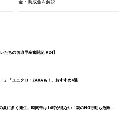
歳の夏に多く発生。時間帯は14時が危ない！親のNG行動も危険を
26】協賛企業のご紹介
3
4
5
>