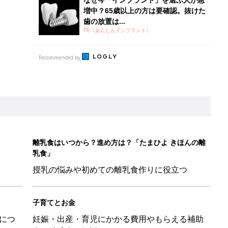
授乳の悩みや初めての離乳食作りに役立つ
子育てとお金
につ
妊娠・出産・育児にかかる費用やもらえる補助
金・助成金を解説
レたちの切迫早産奮闘記 #24】
！」「ユニクロ・ZARAも！」おすすめ4選