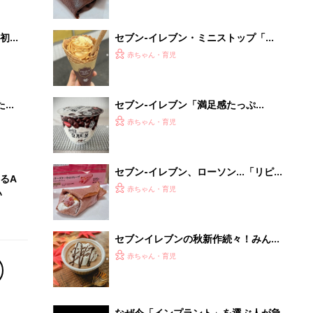
セブンイレブンの秋新作続々！みんな
が買った最新人気商品
赤ちゃん・育児
なぜ今「インプラント」を選ぶ人が急
増中？65歳以上の方は要確認。抜けた
歯の放置は...
PR（あんしんインプラント）
Recommended by
離乳食はいつから？進め方は？「たまひよ きほんの離
乳食」