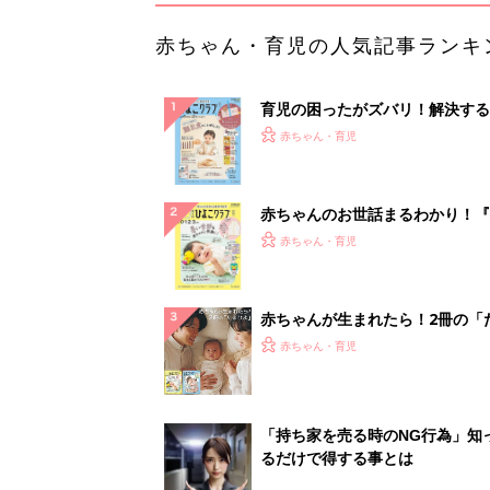
赤ちゃん・育児の人気記事ランキ
育児の困ったがズバリ！解決する
『ひよこクラブ 秋号』 4カ月～
赤ちゃん・育児
になるまで、育児に役立つ情報が
ぱい！
赤ちゃんのお世話まるわかり！『
てのひよこクラブ 夏号』〈巻頭
赤ちゃん・育児
集〉初めての授乳がうまくいく！
っぱい・ミルクの基本と夏のトラ
解決テク
赤ちゃんが生まれたら！2冊の「
ひよ」
赤ちゃん・育児
「持ち家を売る時のNG行為」知
るだけで得する事とは