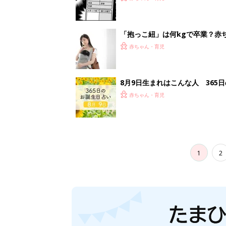
「抱っこ紐」は何kgで卒業？赤
赤ちゃん・育児
8月9日生まれはこんな人 365
赤ちゃん・育児
1
2