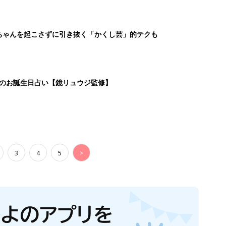
ちゃんを起こさずに引き抜く「かくし芸」的テクも
日のお誕生日占い【鏡リュウジ監修】
3
4
5
>