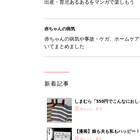
出産・育児あるあるをマンガで楽しもう
赤ちゃんの病気
赤ちゃんの病気や事故・ケガ、ホームケア
いてまとめました
新着記事
しまむら「550円でこんなにお
夏のバズりトップス4選
赤ちゃん・育児
【漫画】娘も夫も私もハッピー
うふう子育て ＃92』
赤ちゃん・育児