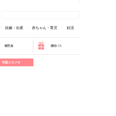
妊娠・出産
赤ちゃん・育児
妊活
離乳食
優待パス
写真スタジオ