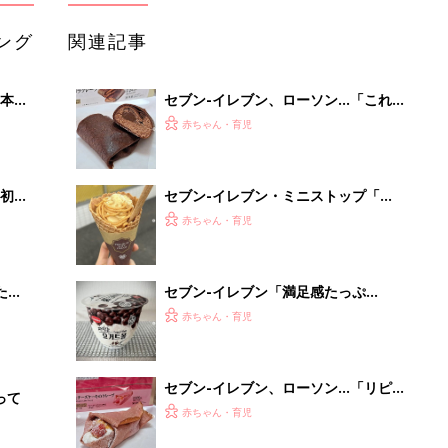
ング
関連記事
本
セブン-イレブン、ローソン…「これ
2才
はリピしたい」「贅沢すぎ」話題のチ
赤ちゃん・育児
いっ
ョコスイーツ4選
初め
セブン-イレブン・ミニストップ「ね
大特
っとり＆なめらかで美味しい！」「リ
赤ちゃん・育児
 お
ピ買い確定！」話題のお芋スイーツ4
ブル
選
たま
セブン-イレブン「満足感たっぷ
り！」「美味しすぎて止まらない！」
赤ちゃん・育児
話題のチョコスイーツ5選
セブン-イレブン、ローソン…「リピ
って
買い必須」「絶妙なバランスがたまら
赤ちゃん・育児
ない」大人気のいちごスイーツ4選