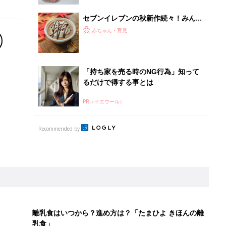
セブンイレブンの秋新作続々！みんな
が買った最新人気商品
赤ちゃん・育児
「持ち家を売る時のNG行為」知って
るだけで得する事とは
PR（イエウール）
Recommended by
離乳食はいつから？進め方は？「たまひよ きほんの離
乳食」