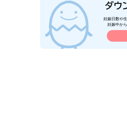
妊娠日数や
妊娠中か