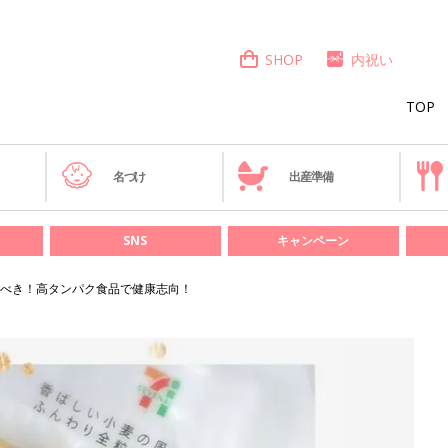
SHOP
内祝い
TOP
き
名づけ
出産準備
SNS
キャンペーン
べき！高タンパク食品で健康志向！