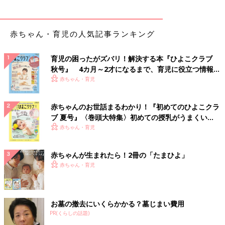
赤ちゃん・育児の人気記事ランキング
育児の困ったがズバリ！解決する本『ひよこクラブ
秋号』 4カ月～2才になるまで、育児に役立つ情報が
いっぱい！
赤ちゃん・育児
赤ちゃんのお世話まるわかり！『初めてのひよこクラ
ブ 夏号』〈巻頭大特集〉初めての授乳がうまくい
く！ おっぱい・ミルクの基本と夏のトラブル 解決テ
赤ちゃん・育児
ク
赤ちゃんが生まれたら！2冊の「たまひよ」
赤ちゃん・育児
お墓の撤去にいくらかかる？墓じまい費用
PR(くらしの話題)