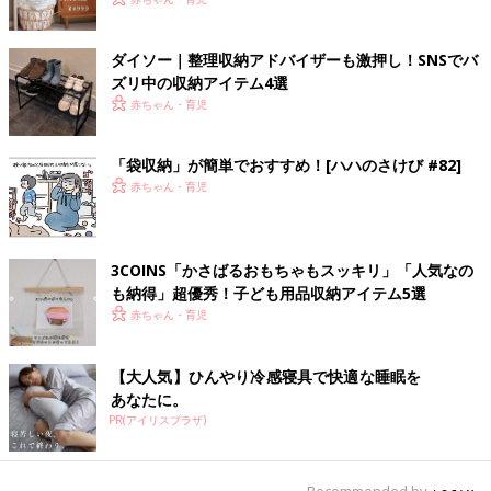
ダイソー｜整理収納アドバイザーも激押し！SNSでバ
ズリ中の収納アイテム4選
赤ちゃん・育児
「袋収納」が簡単でおすすめ！[ハハのさけび #82]
赤ちゃん・育児
3COINS「かさばるおもちゃもスッキリ」「人気なの
も納得」超優秀！子ども用品収納アイテム5選
赤ちゃん・育児
【大人気】ひんやり冷感寝具で快適な睡眠を
あなたに。
PR(アイリスプラザ)