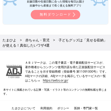
妊娠日数や生後日数に合った情報を毎日お届け
妊娠中から産後まで長く使える無料アプリ
無料ダウンロード
たまひよ
赤ちゃん・育児
子どもグッズは「見せる収納」
が使える！真似したいワザ4選
ＡＢＪマークは、この電子書店・電子書籍配信サービスが、
著作権者からコンテンツ使用許諾を得た正規版配信サービス
であることを示す登録商標（登録番号 第11091000号）です。
ABJマークの詳細、ABJマークを掲示しているサービスの一覧
はこちら→
https://aebs.or.jp/
本サイトに掲載されている記事・写真・イラスト等のコンテンツの無断転載を禁じま
す。
たまひよについて
利用規約
ポリシー
医師・専門家一覧