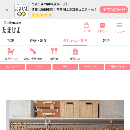
×
内祝い
SHOP
メニュー
TOP
妊娠・出産
赤ちゃん・育児
妊活
育児グッズ
病気・予防接種
離乳食
優待パス
ひよこクラブ
アプリ
SNS
キャンペーン
写真スタジオ