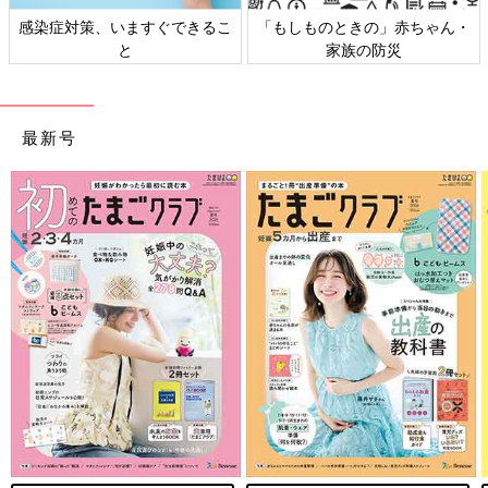
すぐできるこ
「もしものときの」赤ちゃん・
日本外来小児科学会
家族の防災
ト検討会
最新号