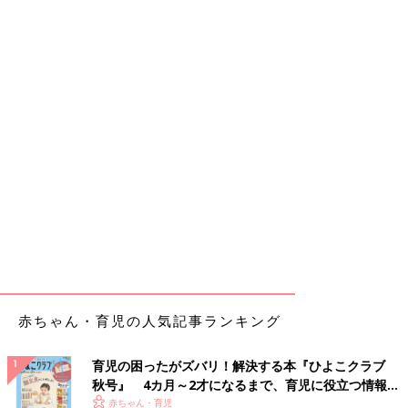
赤ちゃん・育児の人気記事ランキング
育児の困ったがズバリ！解決する本『ひよこクラブ
秋号』 4カ月～2才になるまで、育児に役立つ情報が
いっぱい！
赤ちゃん・育児