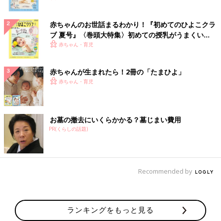
赤ちゃんのお世話まるわかり！『初めてのひよこクラ
ブ 夏号』〈巻頭大特集〉初めての授乳がうまくい
く！ おっぱい・ミルクの基本と夏のトラブル 解決テ
赤ちゃん・育児
ク
赤ちゃんが生まれたら！2冊の「たまひよ」
赤ちゃん・育児
お墓の撤去にいくらかかる？墓じまい費用
PR(くらしの話題)
Recommended by
ランキングをもっと見る