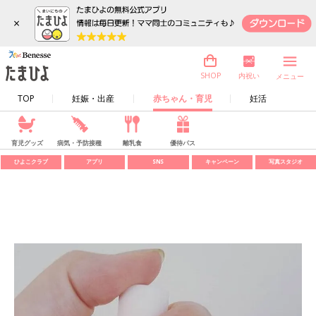
×
内祝い
SHOP
メニュー
TOP
妊娠・出産
赤ちゃん・育児
妊活
育児グッズ
病気・予防接種
離乳食
優待パス
ひよこクラブ
アプリ
SNS
キャンペーン
写真スタジオ