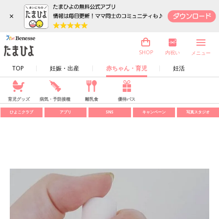
×
内祝い
SHOP
メニュー
TOP
妊娠・出産
赤ちゃん・育児
妊活
育児グッズ
病気・予防接種
離乳食
優待パス
ひよこクラブ
アプリ
SNS
キャンペーン
写真スタジオ