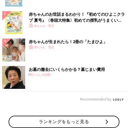
赤ちゃんのお世話まるわかり！『初めてのひよこクラ
ブ 夏号』〈巻頭大特集〉初めての授乳がうまくい
く！ おっぱい・ミルクの基本と夏のトラブル 解決テ
赤ちゃん・育児
ク
赤ちゃんが生まれたら！2冊の「たまひよ」
赤ちゃん・育児
お墓の撤去にいくらかかる？墓じまい費用
PR(くらしの話題)
Recommended by
ランキングをもっと見る