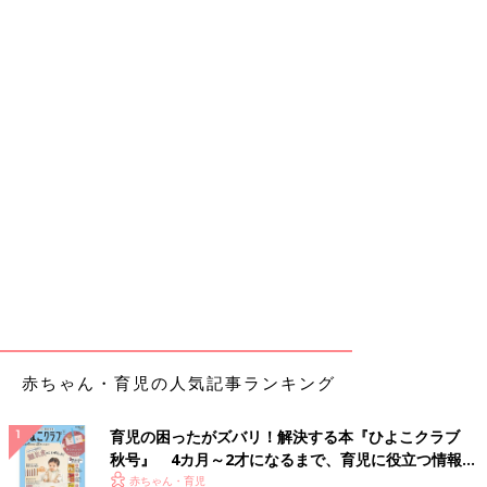
赤ちゃん・育児の人気記事ランキング
育児の困ったがズバリ！解決する本『ひよこクラブ
秋号』 4カ月～2才になるまで、育児に役立つ情報が
いっぱい！
赤ちゃん・育児