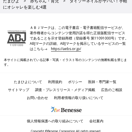
たまひよ
赤ちゃん・育児
ダイソーネイルがヤバい！手軽
にオシャレを楽しむ4選
ＡＢＪマークは、この電子書店・電子書籍配信サービスが、
著作権者からコンテンツ使用許諾を得た正規版配信サービス
であることを示す登録商標（登録番号 第11091000号）です。
ABJマークの詳細、ABJマークを掲示しているサービスの一覧
はこちら→
https://aebs.or.jp/
本サイトに掲載されている記事・写真・イラスト等のコンテンツの無断転載を禁じま
す。
たまひよについて
利用規約
ポリシー
医師・専門家一覧
サイトマップ
調査・プレスリリース・メディア掲載
広告のご相談
お問い合わせ
利用者情報の取り扱いについて
個人情報保護への取り組みについて
会社案内
Copyright ©Benesse Corporation All rights reserved.