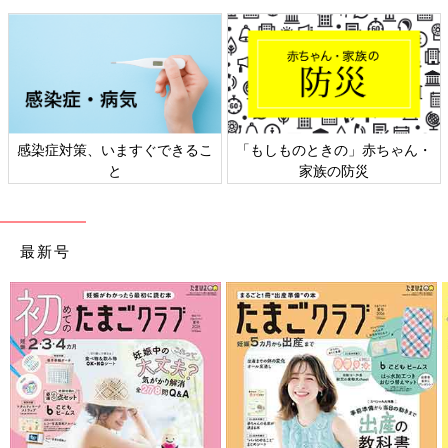
・
日本外来小児科学会リーフレッ
六星占術 細木かおりさんの人生
ト検討会
相談
最新号