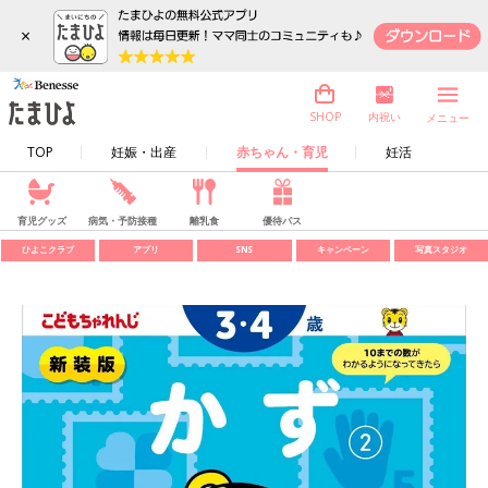
×
内祝い
SHOP
メニュー
TOP
妊娠・出産
赤ちゃん・育児
妊活
育児グッズ
病気・予防接種
離乳食
優待パス
ひよこクラブ
アプリ
SNS
キャンペーン
写真スタジオ