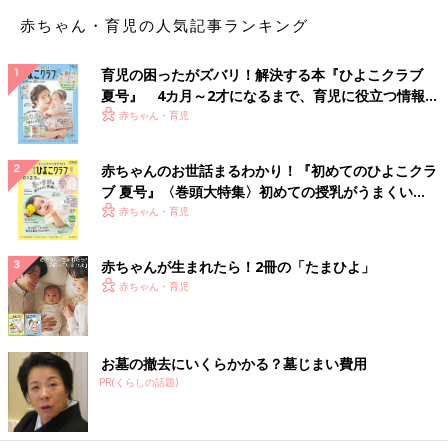
赤ちゃん・育児の人気記事ランキング
育児の困ったがズバリ！解決する本『ひよこクラブ
夏号』 4カ月～2才になるまで、育児に役立つ情報が
いっぱい！
赤ちゃん・育児
赤ちゃんのお世話まるわかり！『初めてのひよこクラ
ブ 夏号』〈巻頭大特集〉初めての授乳がうまくい
く！ おっぱい・ミルクの基本と夏のトラブル 解決テ
赤ちゃん・育児
ク
赤ちゃんが生まれたら！2冊の「たまひよ」
赤ちゃん・育児
お墓の撤去にいくらかかる？墓じまい費用
PR(くらしの話題)