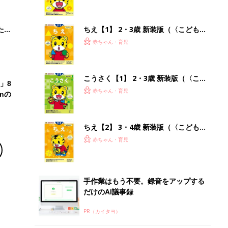
 お
ブル
たま
ちえ【1】 2・3歳 新装版（〈こども
ちゃれんじ〉のワーク）
赤ちゃん・育児
こうさく【1】 2・3歳 新装版（〈こ
」8
どもちゃれんじ〉のワーク）
赤ちゃん・育児
nの
ちえ【2】 3・4歳 新装版（〈こども
ちゃれんじ〉のワーク）
赤ちゃん・育児
手作業はもう不要。録音をアップする
だけのAI議事録
PR（カイタヨ）