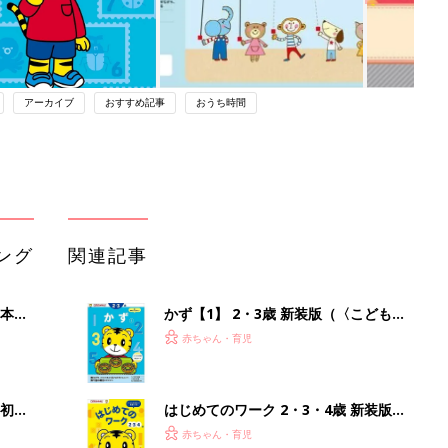
アーカイブ
おすすめ記事
おうち時間
ング
関連記事
本
かず【1】 2・3歳 新装版（〈こども
2才
ちゃれんじ〉のワーク）
赤ちゃん・育児
いっ
初め
はじめてのワーク 2・3・4歳 新装版
大特
(〈こどもちゃれんじ〉のワーク)
赤ちゃん・育児