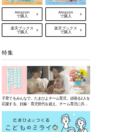
Amazon
Amazon
で購入
で購入
楽天ブックス
楽天ブックス
で購入
で購入
特集
子育てをみんなで。たまひよチーム育児。頑張る2人を
応援する、妊娠・育児世代を超え、チーム育児に共感
する社会を目指していきます。