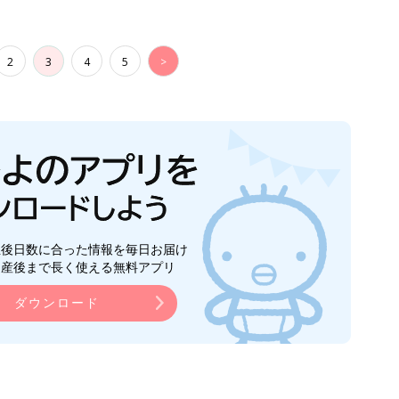
2
3
4
5
>
生後日数に合った情報を毎日お届け
ら産後まで長く使える無料アプリ
ダウンロード