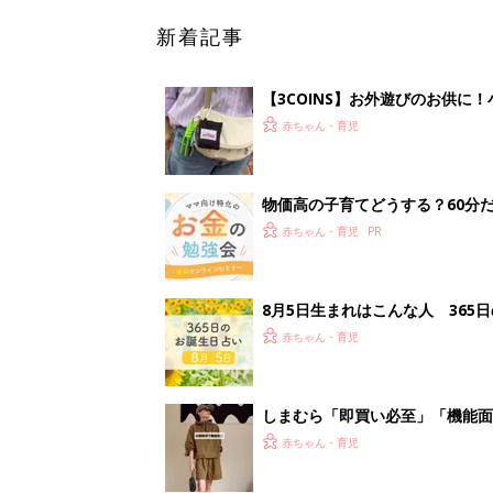
新着記事
【3COINS】お外遊びのお供
ート」
赤ちゃん・育児
物価高の子育てどうする？60分
赤ちゃん・育児
8月5日生まれはこんな人 365
赤ちゃん・育児
しまむら「即買い必至」「機能面
赤ちゃん・育児