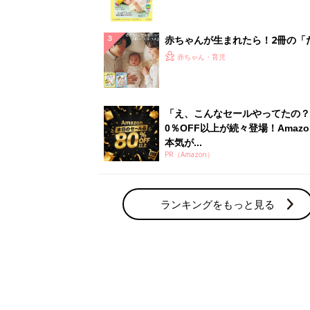
集〉初めての授乳がうまくいく！
っぱい・ミルクの基本と夏のトラ
解決テク
赤ちゃんが生まれたら！2冊の「
ひよ」
赤ちゃん・育児
「え、こんなセールやってたの？
0％OFF以上が続々登場！Amazo
本気が...
PR（Amazon）
ランキングをもっと見る