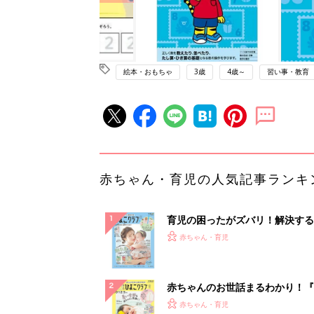
絵本・おもちゃ
3歳
4歳～
習い事・教育
赤ちゃん・育児の人気記事ランキ
育児の困ったがズバリ！解決する
『ひよこクラブ 夏号』 4カ月～
赤ちゃん・育児
になるまで、育児に役立つ情報が
ぱい！
赤ちゃんのお世話まるわかり！『
てのひよこクラブ 夏号』〈巻頭
赤ちゃん・育児