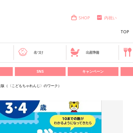
SHOP
内祝い
TOP
き
名づけ
出産準備
SNS
キャンペーン
新装版（〈こどもちゃれんじ〉のワーク）