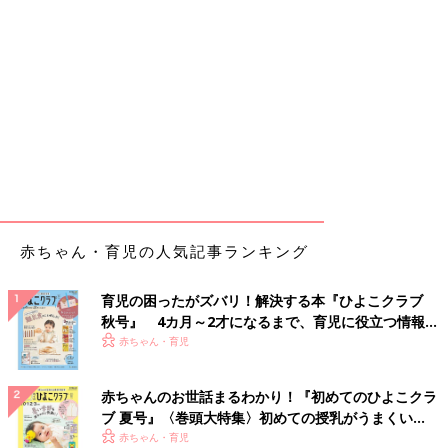
赤ちゃん・育児の人気記事ランキング
育児の困ったがズバリ！解決する本『ひよこクラブ
秋号』 4カ月～2才になるまで、育児に役立つ情報が
いっぱい！
赤ちゃん・育児
赤ちゃんのお世話まるわかり！『初めてのひよこクラ
ブ 夏号』〈巻頭大特集〉初めての授乳がうまくい
く！ おっぱい・ミルクの基本と夏のトラブル 解決テ
赤ちゃん・育児