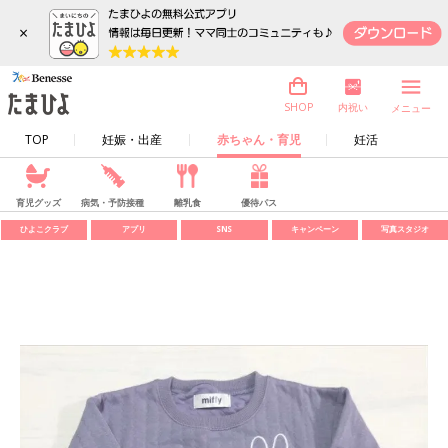
×
内祝い
SHOP
メニュー
TOP
妊娠・出産
赤ちゃん・育児
妊活
育児グッズ
病気・予防接種
離乳食
優待パス
ひよこクラブ
アプリ
SNS
キャンペーン
写真スタジオ