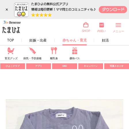
×
内祝い
SHOP
メニュー
TOP
妊娠・出産
赤ちゃん・育児
妊活
育児グッズ
病気・予防接種
離乳食
優待パス
ひよこクラブ
アプリ
SNS
キャンペーン
写真スタジオ