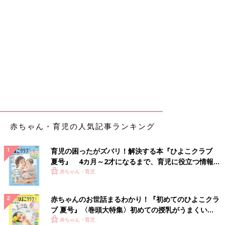
赤ちゃん・育児の人気記事ランキング
育児の困ったがズバリ！解決する本『ひよこクラブ
夏号』 4カ月～2才になるまで、育児に役立つ情報が
いっぱい！
赤ちゃん・育児
赤ちゃんのお世話まるわかり！『初めてのひよこクラ
ブ 夏号』〈巻頭大特集〉初めての授乳がうまくい
く！ おっぱい・ミルクの基本と夏のトラブル 解決テ
赤ちゃん・育児