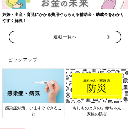
連載一覧へ
ピックアップ
・
日本外来小児科学会リーフレッ
六星占術 細木かおりさんの人生
ト検討会
相談