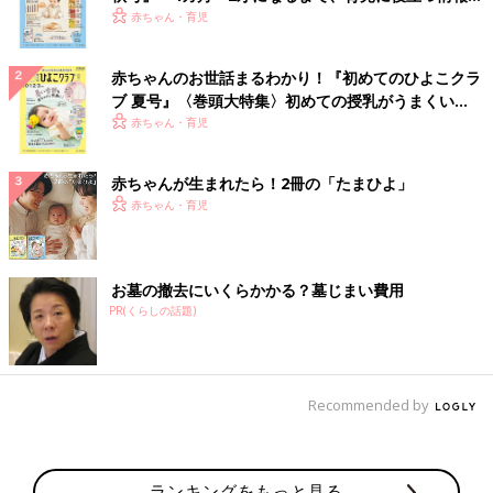
いっぱい！
赤ちゃん・育児
赤ちゃんのお世話まるわかり！『初めてのひよこクラ
ブ 夏号』〈巻頭大特集〉初めての授乳がうまくい
く！ おっぱい・ミルクの基本と夏のトラブル 解決テ
赤ちゃん・育児
ク
赤ちゃんが生まれたら！2冊の「たまひよ」
赤ちゃん・育児
お墓の撤去にいくらかかる？墓じまい費用
PR(くらしの話題)
Recommended by
ランキングをもっと見る