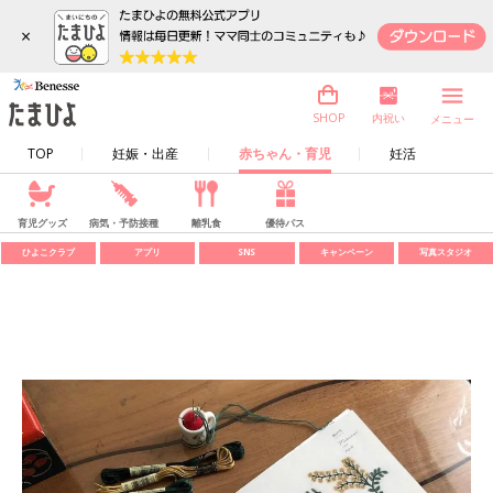
×
内祝い
SHOP
メニュー
TOP
妊娠・出産
赤ちゃん・育児
妊活
育児グッズ
病気・予防接種
離乳食
優待パス
ひよこクラブ
アプリ
SNS
キャンペーン
写真スタジオ