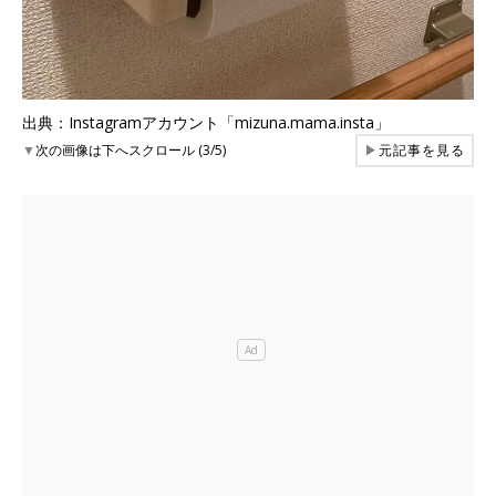
出典：Instagramアカウント「mizuna.mama.insta」
▼
次の画像は下へスクロール (3/5)
▶
元記事を見る