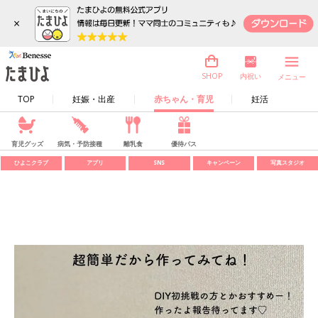
×
内祝い
SHOP
メニュー
TOP
妊娠・出産
赤ちゃん・育児
妊活
育児グッズ
病気・予防接種
離乳食
優待パス
ひよこクラブ
アプリ
SNS
キャンペーン
写真スタジオ