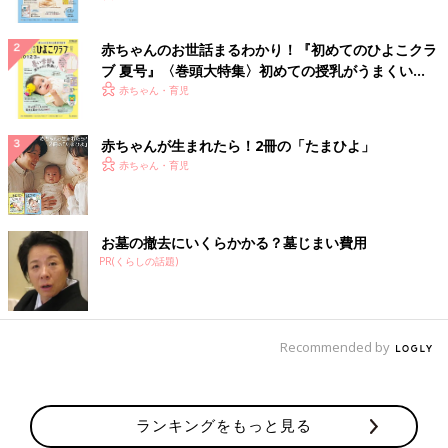
赤ちゃんのお世話まるわかり！『初めてのひよこクラ
ブ 夏号』〈巻頭大特集〉初めての授乳がうまくい
く！ おっぱい・ミルクの基本と夏のトラブル 解決テ
赤ちゃん・育児
ク
赤ちゃんが生まれたら！2冊の「たまひよ」
赤ちゃん・育児
お墓の撤去にいくらかかる？墓じまい費用
PR(くらしの話題)
Recommended by
ランキングをもっと見る