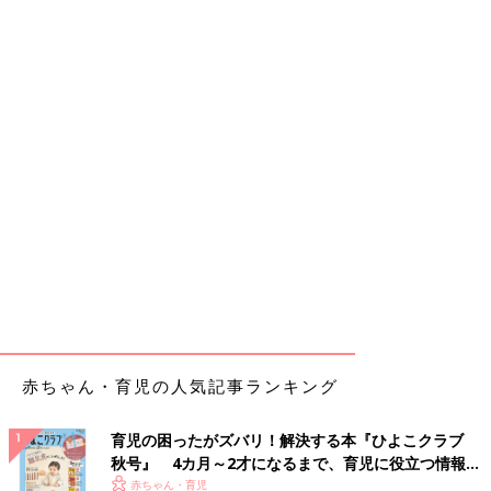
赤ちゃん・育児の人気記事ランキング
育児の困ったがズバリ！解決する本『ひよこクラブ
秋号』 4カ月～2才になるまで、育児に役立つ情報が
いっぱい！
赤ちゃん・育児