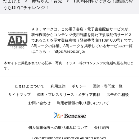
たまひよ
赤ちゃん・育児
100均材料でできる！話題のお
うちDIYにチャレンジ！
ＡＢＪマークは、この電子書店・電子書籍配信サービスが、
著作権者からコンテンツ使用許諾を得た正規版配信サービス
であることを示す登録商標（登録番号 第11091000号）です。
ABJマークの詳細、ABJマークを掲示しているサービスの一覧
はこちら→
https://aebs.or.jp/
本サイトに掲載されている記事・写真・イラスト等のコンテンツの無断転載を禁じま
す。
たまひよについて
利用規約
ポリシー
医師・専門家一覧
サイトマップ
調査・プレスリリース・メディア掲載
広告のご相談
お問い合わせ
利用者情報の取り扱いについて
個人情報保護への取り組みについて
会社案内
Copyright ©Benesse Corporation All rights reserved.