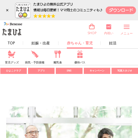
×
内祝い
SHOP
メニュー
TOP
妊娠・出産
赤ちゃん・育児
妊活
育児グッズ
病気・予防接種
離乳食
優待パス
ひよこクラブ
アプリ
SNS
キャンペーン
写真スタジオ