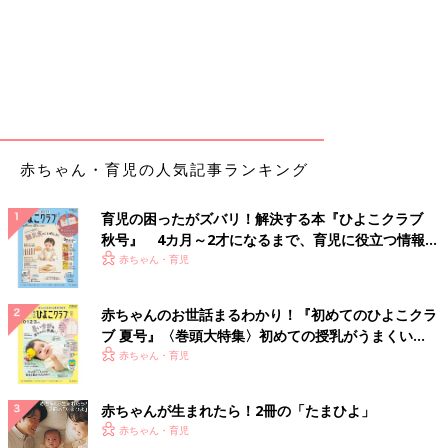
赤ちゃん・育児の人気記事ランキング
育児の困ったがズバリ！解決する本『ひよこクラブ
秋号』 4カ月～2才になるまで、育児に役立つ情報が
いっぱい！
赤ちゃん・育児
赤ちゃんのお世話まるわかり！『初めてのひよこクラ
ブ 夏号』〈巻頭大特集〉初めての授乳がうまくい
く！ おっぱい・ミルクの基本と夏のトラブル 解決テ
赤ちゃん・育児
ク
赤ちゃんが生まれたら！2冊の「たまひよ」
赤ちゃん・育児