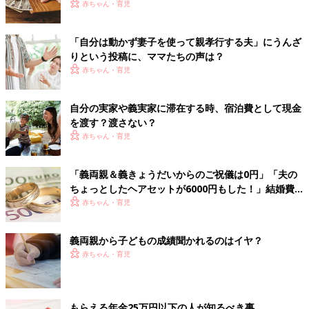
という複雑な声も…
赤ちゃん・育児
「自分は動かず妻子を使って親孝行する夫」にうんざ
りという投稿に、ママたちの声は？
赤ちゃん・育児
自分の実家や義実家に滞在する時、宿泊費として現金
を渡す？渡さない？
赤ちゃん・育児
「義両親＆義きょうだいからのご祝儀は0円」「夫の
ちょっとしたヘアセットが6000円もした！」結婚費
用で一番節約したモノは？モヤっとエピソードも！
赤ちゃん・育児
義両親から子どもの成績聞かれるのはイヤ？
赤ちゃん・育児
もらえる年金25万円以下の人が知るべき事