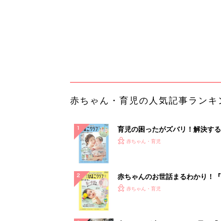
赤ちゃんのお世話まるわかり！『
てのひよこクラブ 夏号』〈巻頭
赤ちゃん・育児
集〉初めての授乳がうまくいく！
っぱい・ミルクの基本と夏のトラ
解決テク
赤ちゃんが生まれたら！2冊の「
ひよ」
赤ちゃん・育児
「今日の目玉商品は？」毎日変わ
mazonタイムセールが見逃せな
PR（Amazon）
ランキングをもっと見る