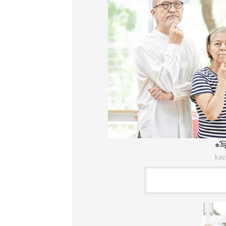
※
kaz