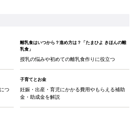
たまひよ」
本『ひよこクラブ 秋号』 4カ月～2才になるまで、育児に役立
日のお誕生日占い【鏡リュウジ監修】
ル」、間違っているかも？「思い出があって捨てられない」に収納