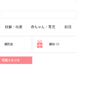
妊娠・出産
赤ちゃん・育児
妊活
離乳食
優待パス
写真スタジオ