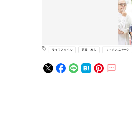
ライフスタイル
家族・友人
ウィメンズパーク
赤ちゃん・育児の人気記事ランキ
育児の困ったがズバリ！解決する
『ひよこクラブ 夏号』 4カ月～
赤ちゃん・育児
になるまで、育児に役立つ情報が
ぱい！