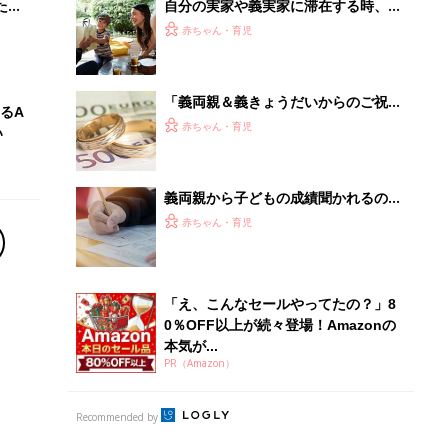
本気が...
PR（Amazon）
Recommended by
離乳食はいつから？進め方は？「たまひよ きほんの離
乳食」
授乳の悩みや初めての離乳食作りに役立つ
子育てとお金
につ
妊娠・出産・育児にかかる費用やもらえる補助
金・助成金を解説