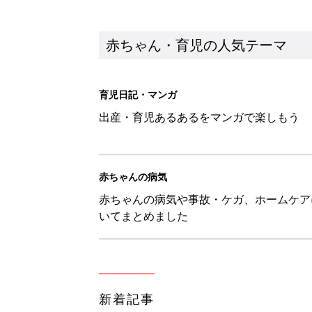
新着記事
赤ちゃんが生まれたら！2冊の「
赤ちゃん・育児
育児の困ったがズバリ！解決する
つ情報がいっぱい！
赤ちゃん・育児
8月7日生まれはこんな人 365
赤ちゃん・育児
あなたの「服を捨てるマイルー