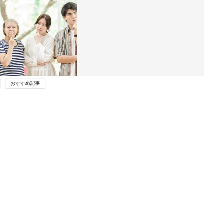
おすすめ記事
ング
関連記事
本
義実家との外食で、支払いは誰がす
2才
る？「義両親が払ってくれるのはあり
赤ちゃん・育児
いっ
がたいけれど、モヤッとする…」とい
う複雑な声も…