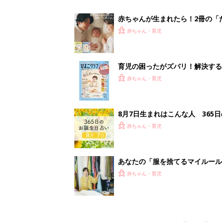
スタイリストが喝！
赤ちゃん・育児
<
1
妊娠日数や
妊娠中か