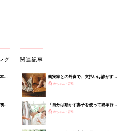
初め
「自分は動かず妻子を使って親孝行す
大特
る夫」にうんざりという投稿に、ママ
赤ちゃん・育児
 お
たちの声は？
ブル
たま
自分の実家や義実家に滞在する時、宿
泊費として現金を渡す？渡さない？
赤ちゃん・育児
「義両親＆義きょうだいからのご祝儀
るA
は0円」「夫のちょっとしたヘアセッ
赤ちゃん・育児
い
トが6000円もした！」結婚費用で一
番節約したモノは？モヤっとエピソー
ドも！
義両親から子どもの成績聞かれるのは
イヤ？
赤ちゃん・育児
「え、こんなセールやってたの？」8
0％OFF以上が続々登場！Amazonの