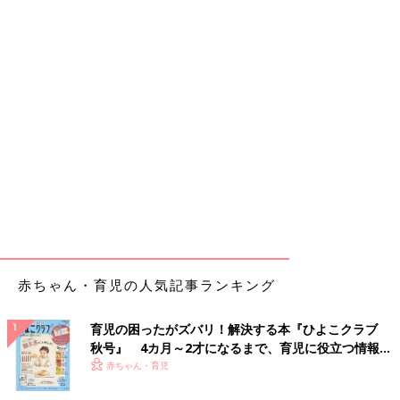
赤ちゃん・育児の人気記事ランキング
育児の困ったがズバリ！解決する本『ひよこクラブ
秋号』 4カ月～2才になるまで、育児に役立つ情報が
いっぱい！
赤ちゃん・育児