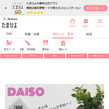
×
内祝い
SHOP
メニュー
TOP
妊娠・出産
赤ちゃん・育児
妊活
育児グッズ
病気・予防接種
離乳食
優待パス
ひよこクラブ
アプリ
SNS
キャンペーン
写真スタジオ