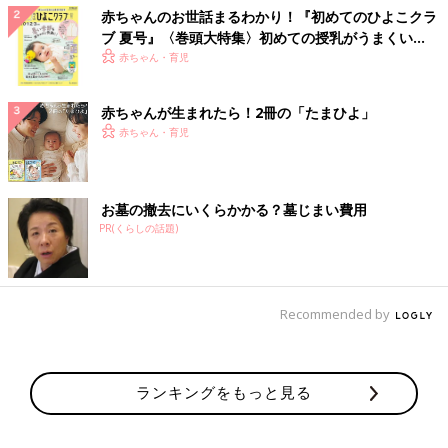
赤ちゃんのお世話まるわかり！『初めてのひよこクラ
ブ 夏号』〈巻頭大特集〉初めての授乳がうまくい
く！ おっぱい・ミルクの基本と夏のトラブル 解決テ
赤ちゃん・育児
ク
赤ちゃんが生まれたら！2冊の「たまひよ」
赤ちゃん・育児
お墓の撤去にいくらかかる？墓じまい費用
PR(くらしの話題)
Recommended by
ランキングをもっと見る