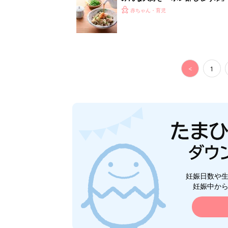
養学的にも最高⁉
赤ちゃん・育児
<
1
妊娠日数や
妊娠中か