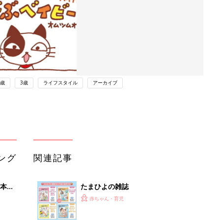
2歳
3歳
ライフスタイル
アーカイブ
ング
関連記事
本
たまひよの雑誌
2才
赤ちゃん・育児
いっ