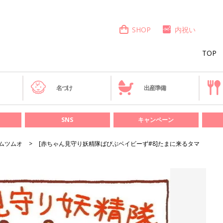
SHOP
内祝い
TOP
き
名づけ
出産準備
SNS
キャンペーン
ムツムオ
[赤ちゃん見守り妖精隊ばびぶベイビーず#8]たまに来るタマ