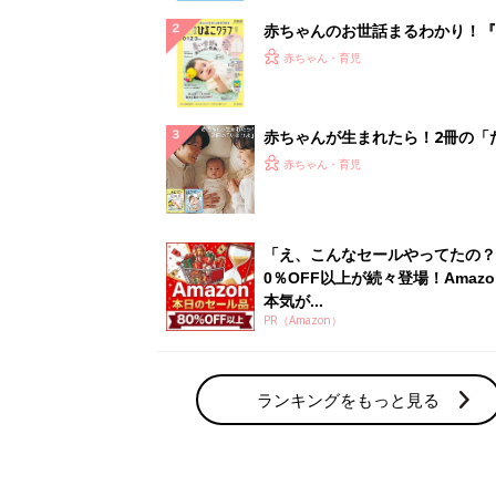
赤ちゃんのお世話まるわかり！『
てのひよこクラブ 夏号』〈巻頭
赤ちゃん・育児
集〉初めての授乳がうまくいく！
っぱい・ミルクの基本と夏のトラ
解決テク
赤ちゃんが生まれたら！2冊の「
ひよ」
赤ちゃん・育児
「え、こんなセールやってたの？
0％OFF以上が続々登場！Amazo
本気が...
PR（Amazon）
ランキングをもっと見る