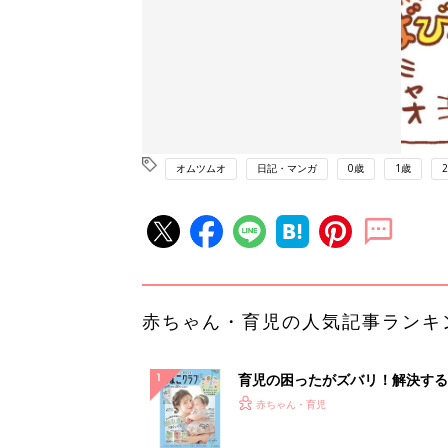
オムツムオ
日記・マンガ
0歳
1歳
赤ちゃん・育児の人気記事ランキ
育児の困ったがズバリ！解決する
『ひよこクラブ 夏号』 4カ月～
赤ちゃん・育児
になるまで、育児に役立つ情報が
ぱい！