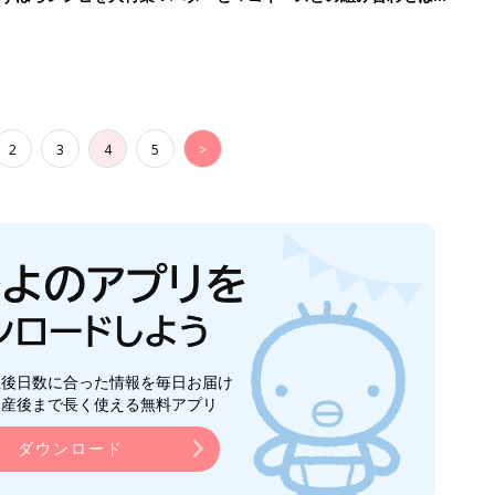
2
3
4
5
>
生後日数に合った情報を毎日お届け
ら産後まで長く使える無料アプリ
ダウンロード