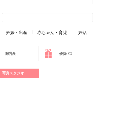
妊娠・出産
赤ちゃん・育児
妊活
離乳食
優待パス
写真スタジオ