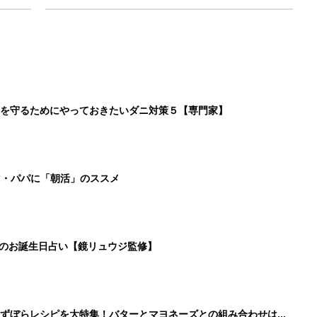
を守るためにやっておきたいダニ対策５【専門家】
マ・パパに「朝活」のススメ
日のお誕生日占い【鏡リュウジ監修】
」ずぼらレシピを大特集！バターとマヨネーズとの組み合わせは栄