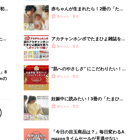
初め
赤ちゃんが生まれたら！2冊の「たま
大特
ひよ」
赤ちゃん・育児
 お
ブル
たま
アカチャンホンポでたまひよ雑誌を買
うとポイント10倍【期間限定】
赤ちゃん・育児
“肌へのやさしさ” にこだわりたい！
」8
ママ・パパが選ぶおむつグッズ8選
赤ちゃん・育児
nの
【たまひよ 赤ちゃんグッズ大賞
2026】
妊娠中に読みたい！3冊の「たまひ
よ」
赤ちゃん・育児
「今日の目玉商品は？」毎日変わるA
mazonタイムセールが見逃せない