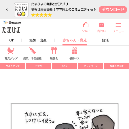
×
内祝い
SHOP
メニュー
TOP
妊娠・出産
赤ちゃん・育児
妊活
育児グッズ
病気・予防接種
離乳食
優待パス
ひよこクラブ
アプリ
SNS
キャンペーン
写真スタジオ