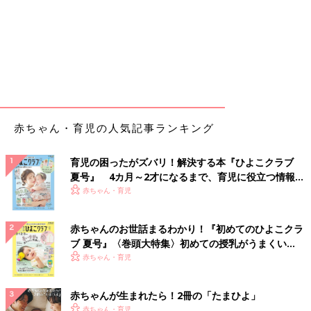
赤ちゃん・育児の人気記事ランキング
育児の困ったがズバリ！解決する本『ひよこクラブ
夏号』 4カ月～2才になるまで、育児に役立つ情報が
いっぱい！
赤ちゃん・育児
赤ちゃんのお世話まるわかり！『初めてのひよこクラ
ブ 夏号』〈巻頭大特集〉初めての授乳がうまくい
く！ おっぱい・ミルクの基本と夏のトラブル 解決テ
赤ちゃん・育児
ク
赤ちゃんが生まれたら！2冊の「たまひよ」
赤ちゃん・育児