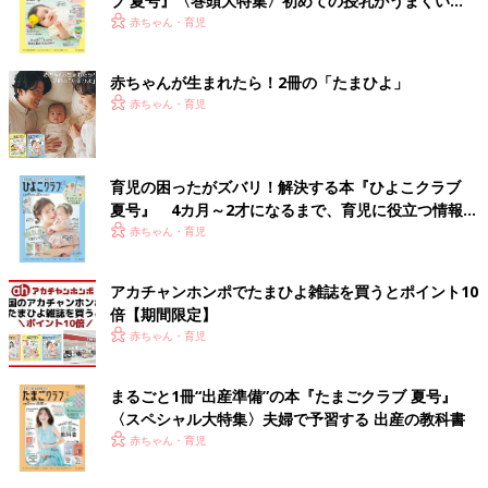
ブ 夏号』〈巻頭大特集〉初めての授乳がうまくい
く！ おっぱい・ミルクの基本と夏のトラブル 解決テ
赤ちゃん・育児
ク
赤ちゃんが生まれたら！2冊の「たまひよ」
赤ちゃん・育児
育児の困ったがズバリ！解決する本『ひよこクラブ
夏号』 4カ月～2才になるまで、育児に役立つ情報が
いっぱい！
赤ちゃん・育児
アカチャンホンポでたまひよ雑誌を買うとポイント10
倍【期間限定】
赤ちゃん・育児
まるごと1冊“出産準備”の本『たまごクラブ 夏号』
〈スペシャル大特集〉夫婦で予習する 出産の教科書
赤ちゃん・育児