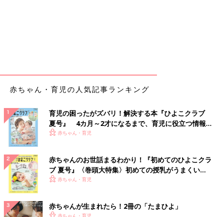
赤ちゃん・育児の人気記事ランキング
育児の困ったがズバリ！解決する本『ひよこクラブ
夏号』 4カ月～2才になるまで、育児に役立つ情報が
いっぱい！
赤ちゃん・育児
赤ちゃんのお世話まるわかり！『初めてのひよこクラ
ブ 夏号』〈巻頭大特集〉初めての授乳がうまくい
く！ おっぱい・ミルクの基本と夏のトラブル 解決テ
赤ちゃん・育児
ク
赤ちゃんが生まれたら！2冊の「たまひよ」
赤ちゃん・育児