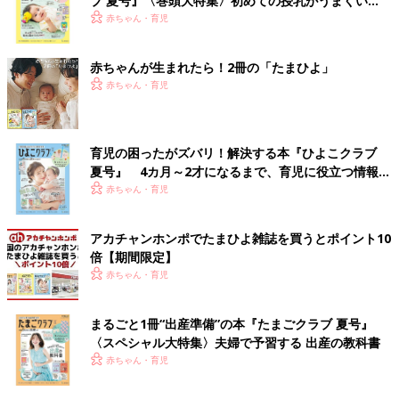
ブ 夏号』〈巻頭大特集〉初めての授乳がうまくい
く！ おっぱい・ミルクの基本と夏のトラブル 解決テ
赤ちゃん・育児
ク
赤ちゃんが生まれたら！2冊の「たまひよ」
赤ちゃん・育児
育児の困ったがズバリ！解決する本『ひよこクラブ
夏号』 4カ月～2才になるまで、育児に役立つ情報が
いっぱい！
赤ちゃん・育児
アカチャンホンポでたまひよ雑誌を買うとポイント10
倍【期間限定】
赤ちゃん・育児
まるごと1冊“出産準備”の本『たまごクラブ 夏号』
〈スペシャル大特集〉夫婦で予習する 出産の教科書
赤ちゃん・育児