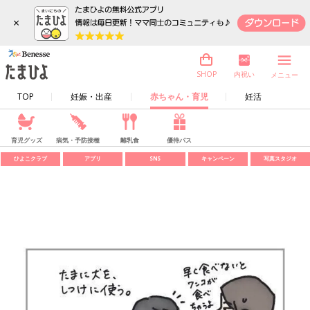
×
内祝い
SHOP
メニュー
TOP
妊娠・出産
赤ちゃん・育児
妊活
育児グッズ
病気・予防接種
離乳食
優待パス
ひよこクラブ
アプリ
SNS
キャンペーン
写真スタジオ