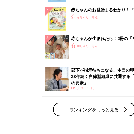
赤ちゃんのお世話まるわかり！『
てのひよこクラブ 夏号』〈巻頭
赤ちゃん・育児
集〉初めての授乳がうまくいく！
っぱい・ミルクの基本と夏のトラ
解決テク
赤ちゃんが生まれたら！2冊の「
ひよ」
赤ちゃん・育児
部下が指示待ちになる、本当の理
23年続く自律型組織に共通する「
の要素」
PR（ビズヒント）
ランキングをもっと見る