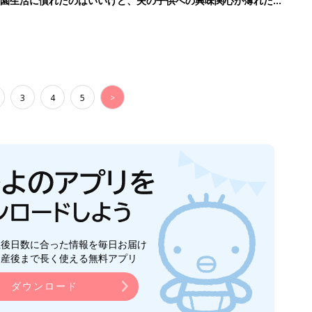
育園生活に慣れたのはいいけど、夫の子供への興味関心が薄れた気
91』
3
4
5
>
生後日数に合った情報を毎日お届け
ら産後まで長く使える無料アプリ
ダウンロード