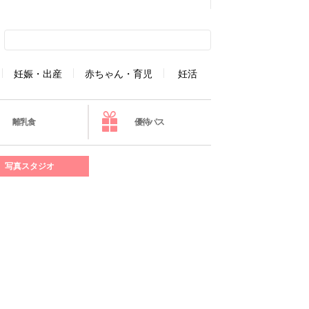
妊娠・出産
赤ちゃん・育児
妊活
離乳食
優待パス
写真スタジオ