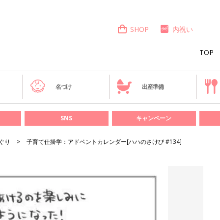
SHOP
内祝い
TOP
き
名づけ
出産準備
SNS
キャンペーン
ぐり
子育て仕掛学：アドベントカレンダー[ハハのさけび #134]