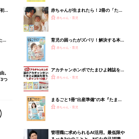
解決テク
初め
赤ちゃんが生まれたら！2冊の「たま
大特
ひよ」
赤ちゃん・育児
 お
ブル
たま
育児の困ったがズバリ！解決する本
『ひよこクラブ 夏号』 4カ月～2才
赤ちゃん・育児
になるまで、育児に役立つ情報がいっ
ぱい！
アカチャンホンポでたまひよ雑誌を買
由。
うとポイント10倍【期間限定】
赤ちゃん・育児
3つ
まるごと1冊“出産準備”の本『たまご
クラブ 夏号』〈スペシャル大特集〉
赤ちゃん・育児
夫婦で予習する 出産の教科書
管理職に求められるAI活用。最低限や
るべき3つのことと、NGな自己認識