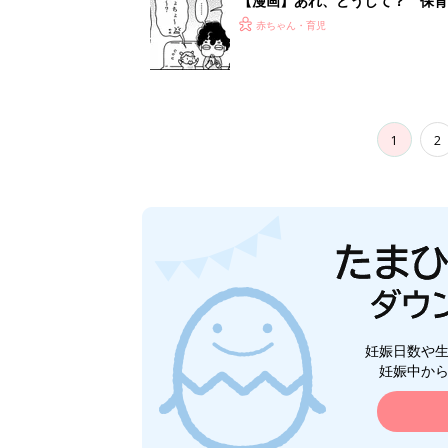
【漫画】あれ、どうして？ 保
がする……！『ふうふう子育て ＃
赤ちゃん・育児
1
2
妊娠日数や
妊娠中か