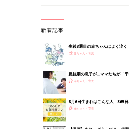
新着記事
生後3週目の赤ちゃんはよく泣く
って本当？【専門家】
赤ちゃん・育児
反抗期の息子が...ママたちが「
赤ちゃん・育児
8月6日生まれはこんな人 365
赤ちゃん・育児