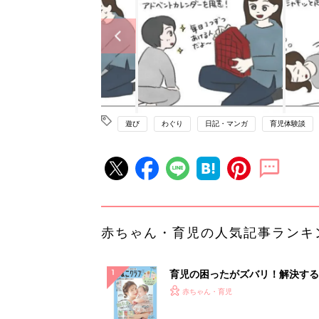
遊び
わぐり
日記・マンガ
育児体験談
赤ちゃん・育児の人気記事ランキ
育児の困ったがズバリ！解決する
『ひよこクラブ 夏号』 4カ月～
赤ちゃん・育児
になるまで、育児に役立つ情報が
ぱい！