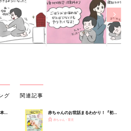
ング
関連記事
本
赤ちゃんのお世話まるわかり！『初め
2才
てのひよこクラブ 夏号』〈巻頭大特
赤ちゃん・育児
いっ
集〉初めての授乳がうまくいく！ お
っぱい・ミルクの基本と夏のトラブル