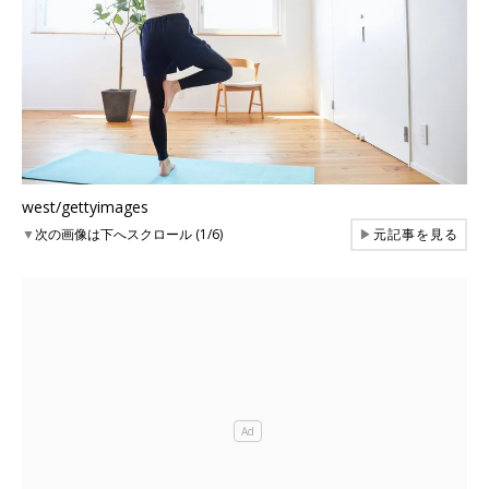
west/gettyimages
▼
次の画像は下へスクロール (1/6)
▶
元記事を見る