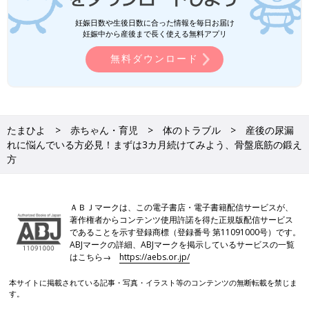
妊娠日数や生後日数に合った情報を毎日お届け
妊娠中から産後まで長く使える無料アプリ
無料ダウンロード
たまひよ
赤ちゃん・育児
体のトラブル
産後の尿漏
れに悩んでいる方必見！まずは3カ月続けてみよう、骨盤底筋の鍛え
方
ＡＢＪマークは、この電子書店・電子書籍配信サービスが、
著作権者からコンテンツ使用許諾を得た正規版配信サービス
であることを示す登録商標（登録番号 第11091000号）です。
ABJマークの詳細、ABJマークを掲示しているサービスの一覧
はこちら→
https://aebs.or.jp/
本サイトに掲載されている記事・写真・イラスト等のコンテンツの無断転載を禁じま
す。