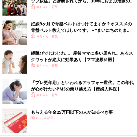
ップ尿症」と診断されてから、30年におよぶ治療の
日々を振り返って【体験談】
赤ちゃん・育児
妊娠9ヶ月で骨盤ベルトはつけてますか？オススメの
骨盤ベルト教えてほしいです。－”まいにちのたまひ
よ”の体験談
赤ちゃん・育児
縄跳びでじわじわ…。産後ママに多い尿もれ。あるス
クワットが絶大に効果あり【ママ泌尿科医】
赤ちゃん・育児
「プレ更年期」といわれるアラフォー世代。この年代
が心がけたいPMSの乗り越え方【産婦人科医】
赤ちゃん・育児
もらえる年金25万円以下の人が知るべき事
PR(くらしの話題)