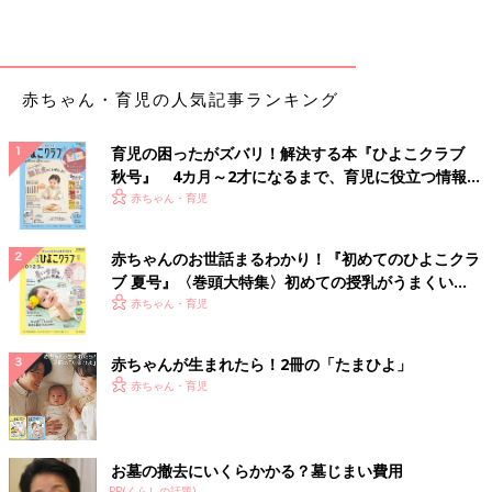
赤ちゃん・育児の人気記事ランキング
育児の困ったがズバリ！解決する本『ひよこクラブ
秋号』 4カ月～2才になるまで、育児に役立つ情報が
いっぱい！
赤ちゃん・育児
赤ちゃんのお世話まるわかり！『初めてのひよこクラ
ブ 夏号』〈巻頭大特集〉初めての授乳がうまくい
く！ おっぱい・ミルクの基本と夏のトラブル 解決テ
赤ちゃん・育児
ク
赤ちゃんが生まれたら！2冊の「たまひよ」
赤ちゃん・育児
お墓の撤去にいくらかかる？墓じまい費用
PR(くらしの話題)