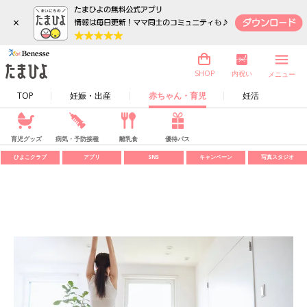
×
内祝い
SHOP
メニュー
TOP
妊娠・出産
赤ちゃん・育児
妊活
育児グッズ
病気・予防接種
離乳食
優待パス
ひよこクラブ
アプリ
SNS
キャンペーン
写真スタジオ