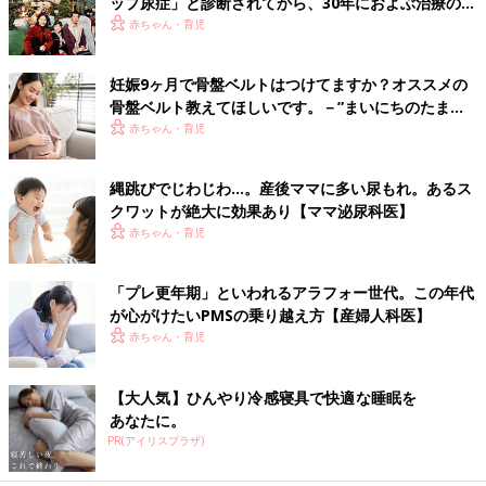
ップ尿症」と診断されてから、30年におよぶ治療の
日々を振り返って【体験談】
赤ちゃん・育児
妊娠9ヶ月で骨盤ベルトはつけてますか？オススメの
骨盤ベルト教えてほしいです。－”まいにちのたまひ
よ”の体験談
赤ちゃん・育児
縄跳びでじわじわ…。産後ママに多い尿もれ。あるス
クワットが絶大に効果あり【ママ泌尿科医】
赤ちゃん・育児
「プレ更年期」といわれるアラフォー世代。この年代
が心がけたいPMSの乗り越え方【産婦人科医】
赤ちゃん・育児
【大人気】ひんやり冷感寝具で快適な睡眠を
あなたに。
PR(アイリスプラザ)