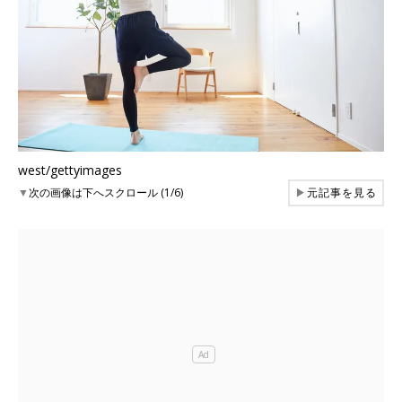
west/gettyimages
▼
次の画像は下へスクロール (1/6)
▶
元記事を見る