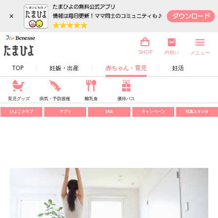
×
内祝い
SHOP
メニュー
TOP
妊娠・出産
赤ちゃん・育児
妊活
育児グッズ
病気・予防接種
離乳食
優待パス
ひよこクラブ
アプリ
SNS
キャンペーン
写真スタジオ