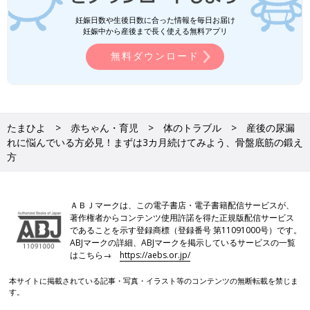
妊娠日数や生後日数に合った情報を毎日お届け
妊娠中から産後まで長く使える無料アプリ
無料ダウンロード
たまひよ
赤ちゃん・育児
体のトラブル
産後の尿漏
れに悩んでいる方必見！まずは3カ月続けてみよう、骨盤底筋の鍛え
方
ＡＢＪマークは、この電子書店・電子書籍配信サービスが、
著作権者からコンテンツ使用許諾を得た正規版配信サービス
であることを示す登録商標（登録番号 第11091000号）です。
ABJマークの詳細、ABJマークを掲示しているサービスの一覧
はこちら→
https://aebs.or.jp/
本サイトに掲載されている記事・写真・イラスト等のコンテンツの無断転載を禁じま
す。