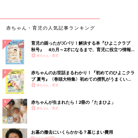
赤ちゃん・育児の人気記事ランキング
育児の困ったがズバリ！解決する本『ひよこクラブ
秋号』 4カ月～2才になるまで、育児に役立つ情報が
いっぱい！
赤ちゃん・育児
赤ちゃんのお世話まるわかり！『初めてのひよこクラ
ブ 夏号』〈巻頭大特集〉初めての授乳がうまくい
く！ おっぱい・ミルクの基本と夏のトラブル 解決テ
赤ちゃん・育児
ク
赤ちゃんが生まれたら！2冊の「たまひよ」
赤ちゃん・育児
お墓の撤去にいくらかかる？墓じまい費用
PR(くらしの話題)