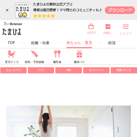
×
内祝い
SHOP
メニュー
TOP
妊娠・出産
赤ちゃん・育児
妊活
育児グッズ
病気・予防接種
離乳食
優待パス
ひよこクラブ
アプリ
SNS
キャンペーン
写真スタジオ