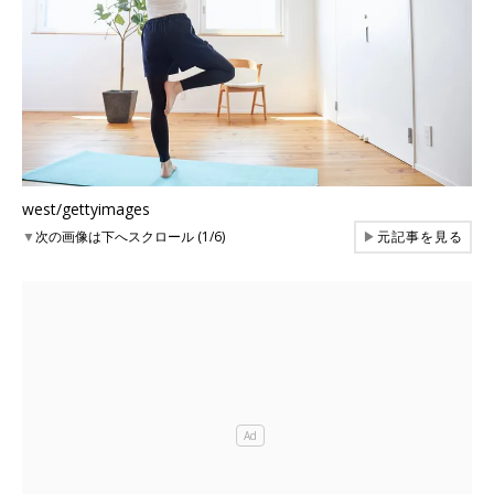
west/gettyimages
▼
次の画像は下へスクロール (1/6)
▶
元記事を見る