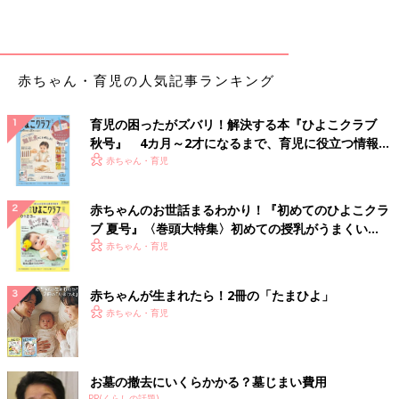
赤ちゃん・育児の人気記事ランキング
育児の困ったがズバリ！解決する本『ひよこクラブ
秋号』 4カ月～2才になるまで、育児に役立つ情報が
いっぱい！
赤ちゃん・育児
赤ちゃんのお世話まるわかり！『初めてのひよこクラ
ブ 夏号』〈巻頭大特集〉初めての授乳がうまくい
く！ おっぱい・ミルクの基本と夏のトラブル 解決テ
赤ちゃん・育児
ク
赤ちゃんが生まれたら！2冊の「たまひよ」
赤ちゃん・育児
お墓の撤去にいくらかかる？墓じまい費用
PR(くらしの話題)