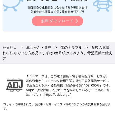
妊娠日数や生後日数に合った情報を毎日お届け
妊娠中から産後まで長く使える無料アプリ
無料ダウンロード
たまひよ
赤ちゃん・育児
体のトラブル
産後の尿漏
れに悩んでいる方必見！まずは3カ月続けてみよう、骨盤底筋の鍛え
方
ＡＢＪマークは、この電子書店・電子書籍配信サービスが、
著作権者からコンテンツ使用許諾を得た正規版配信サービス
であることを示す登録商標（登録番号 第11091000号）です。
ABJマークの詳細、ABJマークを掲示しているサービスの一覧
はこちら→
https://aebs.or.jp/
本サイトに掲載されている記事・写真・イラスト等のコンテンツの無断転載を禁じま
す。