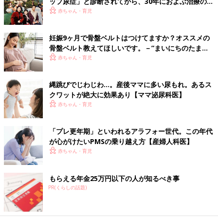
ップ尿症」と診断されてから、30年におよぶ治療の
日々を振り返って【体験談】
赤ちゃん・育児
妊娠9ヶ月で骨盤ベルトはつけてますか？オススメの
骨盤ベルト教えてほしいです。－”まいにちのたまひ
よ”の体験談
赤ちゃん・育児
縄跳びでじわじわ…。産後ママに多い尿もれ。あるス
クワットが絶大に効果あり【ママ泌尿科医】
赤ちゃん・育児
「プレ更年期」といわれるアラフォー世代。この年代
が心がけたいPMSの乗り越え方【産婦人科医】
赤ちゃん・育児
もらえる年金25万円以下の人が知るべき事
PR(くらしの話題)