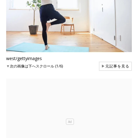
west/gettyimages
▼
次の画像は下へスクロール (1/6)
▶
元記事を見る