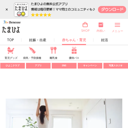
×
内祝い
SHOP
メニュー
TOP
妊娠・出産
赤ちゃん・育児
妊活
育児グッズ
病気・予防接種
離乳食
優待パス
ひよこクラブ
アプリ
SNS
キャンペーン
写真スタジオ