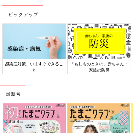
ピックアップ
のときの」赤ちゃん・
日本外来小児科学会リーフレッ
六星占術 
家族の防災
ト検討会
最新号