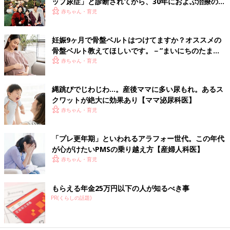
ップ尿症」と診断されてから、30年におよぶ治療の
日々を振り返って【体験談】
赤ちゃん・育児
妊娠9ヶ月で骨盤ベルトはつけてますか？オススメの
骨盤ベルト教えてほしいです。－”まいにちのたまひ
よ”の体験談
赤ちゃん・育児
縄跳びでじわじわ…。産後ママに多い尿もれ。あるス
クワットが絶大に効果あり【ママ泌尿科医】
赤ちゃん・育児
「プレ更年期」といわれるアラフォー世代。この年代
が心がけたいPMSの乗り越え方【産婦人科医】
赤ちゃん・育児
もらえる年金25万円以下の人が知るべき事
PR(くらしの話題)