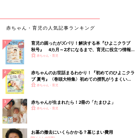
赤ちゃん・育児の人気記事ランキング
育児の困ったがズバリ！解決する本『ひよこクラブ
秋号』 4カ月～2才になるまで、育児に役立つ情報が
いっぱい！
赤ちゃん・育児
赤ちゃんのお世話まるわかり！『初めてのひよこクラ
ブ 夏号』〈巻頭大特集〉初めての授乳がうまくい
く！ おっぱい・ミルクの基本と夏のトラブル 解決テ
赤ちゃん・育児
ク
赤ちゃんが生まれたら！2冊の「たまひよ」
赤ちゃん・育児
お墓の撤去にいくらかかる？墓じまい費用
PR(くらしの話題)