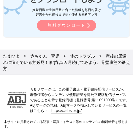
妊娠日数や生後日数に合った情報を毎日お届け
妊娠中から産後まで長く使える無料アプリ
無料ダウンロード
たまひよ
赤ちゃん・育児
体のトラブル
産後の尿漏
れに悩んでいる方必見！まずは3カ月続けてみよう、骨盤底筋の鍛え
方
ＡＢＪマークは、この電子書店・電子書籍配信サービスが、
著作権者からコンテンツ使用許諾を得た正規版配信サービス
であることを示す登録商標（登録番号 第11091000号）です。
ABJマークの詳細、ABJマークを掲示しているサービスの一覧
はこちら→
https://aebs.or.jp/
本サイトに掲載されている記事・写真・イラスト等のコンテンツの無断転載を禁じま
す。