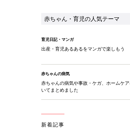
新着記事
赤ちゃんが生まれたら！2冊の「
赤ちゃん・育児
育児の困ったがズバリ！解決する
つ情報がいっぱい！
赤ちゃん・育児
8月7日生まれはこんな人 365
赤ちゃん・育児
あなたの「服を捨てるマイルー