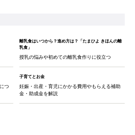
たまひよ」
本『ひよこクラブ 秋号』 4カ月～2才になるまで、育児に役立
日のお誕生日占い【鏡リュウジ監修】
ル」、間違っているかも？「思い出があって捨てられない」に収納