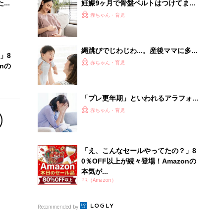
本気が...
PR（Amazon）
Recommended by
離乳食はいつから？進め方は？「たまひよ きほんの離
乳食」
授乳の悩みや初めての離乳食作りに役立つ
子育てとお金
につ
妊娠・出産・育児にかかる費用やもらえる補助
金・助成金を解説