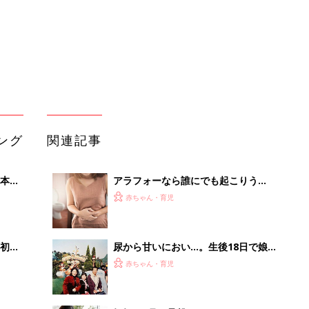
初め
尿から甘いにおい…。生後18日で娘が
大特
「メープルシロップ尿症」と診断され
赤ちゃん・育児
 お
てから、30年におよぶ治療の日々を振
ブル
り返って【体験談】
たま
妊娠9ヶ月で骨盤ベルトはつけてます
か？オススメの骨盤ベルト教えてほし
赤ちゃん・育児
いです。－”まいにちのたまひよ”の体
験談
縄跳びでじわじわ…。産後ママに多い
」8
尿もれ。あるスクワットが絶大に効果
赤ちゃん・育児
nの
あり【ママ泌尿科医】
「プレ更年期」といわれるアラフォー
世代。この年代が心がけたいPMSの乗
赤ちゃん・育児
り越え方【産婦人科医】
「え、こんなセールやってたの？」8
0％OFF以上が続々登場！Amazonの