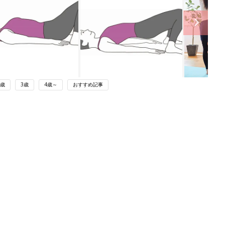
2歳
3歳
4歳～
おすすめ記事
ング
関連記事
本
アラフォーなら誰にでも起こりう
2才
る？！尿漏れは決してはずかしいこと
赤ちゃん・育児
いっ
じゃない