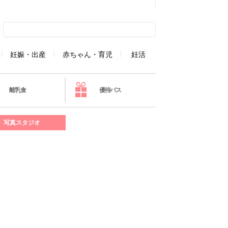
妊娠・出産
赤ちゃん・育児
妊活
離乳食
優待パス
写真スタジオ