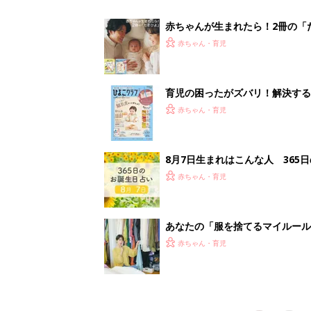
スタイリストが喝！
赤ちゃん・育児
<
1
妊娠日数や
妊娠中か