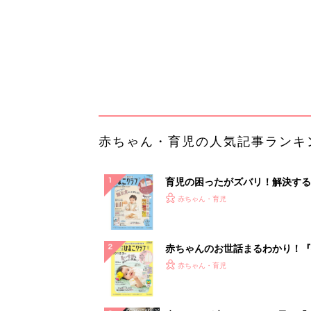
赤ちゃんのお世話まるわかり！『
てのひよこクラブ 夏号』〈巻頭
赤ちゃん・育児
集〉初めての授乳がうまくいく！
っぱい・ミルクの基本と夏のトラ
解決テク
赤ちゃんが生まれたら！2冊の「
ひよ」
赤ちゃん・育児
「え、こんなセールやってたの？
0％OFF以上が続々登場！Amazo
本気が...
PR（Amazon）
ランキングをもっと見る