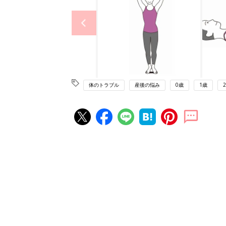
体のトラブル
産後の悩み
0歳
1歳
赤ちゃん・育児の人気記事ランキ
育児の困ったがズバリ！解決する
『ひよこクラブ 秋号』 4カ月～
赤ちゃん・育児
になるまで、育児に役立つ情報が
ぱい！