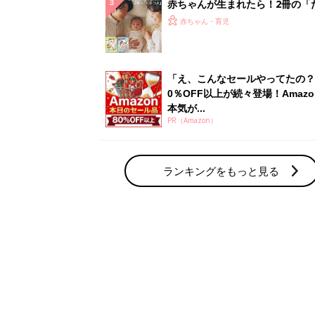
赤ちゃん・育児の人気テーマ
育児日記・マンガ
出産・育児あるあるをマンガで楽しもう
赤ちゃんの病気
赤ちゃんの病気や事故・ケガ、ホームケア
いてまとめました