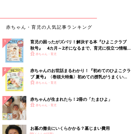
赤ちゃん・育児の人気記事ランキング
育児の困ったがズバリ！解決する本『ひよこクラブ
秋号』 4カ月～2才になるまで、育児に役立つ情報が
いっぱい！
赤ちゃん・育児
赤ちゃんのお世話まるわかり！『初めてのひよこクラ
ブ 夏号』〈巻頭大特集〉初めての授乳がうまくい
く！ おっぱい・ミルクの基本と夏のトラブル 解決テ
赤ちゃん・育児
ク
赤ちゃんが生まれたら！2冊の「たまひよ」
赤ちゃん・育児
お墓の撤去にいくらかかる？墓じまい費用
PR(くらしの話題)