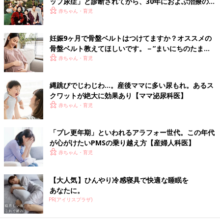
ップ尿症」と診断されてから、30年におよぶ治療の
日々を振り返って【体験談】
赤ちゃん・育児
妊娠9ヶ月で骨盤ベルトはつけてますか？オススメの
骨盤ベルト教えてほしいです。－”まいにちのたまひ
よ”の体験談
赤ちゃん・育児
縄跳びでじわじわ…。産後ママに多い尿もれ。あるス
クワットが絶大に効果あり【ママ泌尿科医】
赤ちゃん・育児
「プレ更年期」といわれるアラフォー世代。この年代
が心がけたいPMSの乗り越え方【産婦人科医】
赤ちゃん・育児
【大人気】ひんやり冷感寝具で快適な睡眠を
あなたに。
PR(アイリスプラザ)