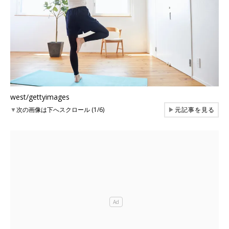
west/gettyimages
▼
次の画像は下へスクロール (1/6)
▶
元記事を見る