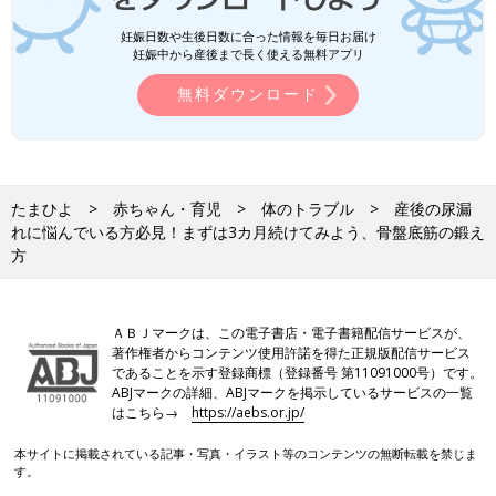
妊娠日数や生後日数に合った情報を毎日お届け
妊娠中から産後まで長く使える無料アプリ
無料ダウンロード
たまひよ
赤ちゃん・育児
体のトラブル
産後の尿漏
れに悩んでいる方必見！まずは3カ月続けてみよう、骨盤底筋の鍛え
方
ＡＢＪマークは、この電子書店・電子書籍配信サービスが、
著作権者からコンテンツ使用許諾を得た正規版配信サービス
であることを示す登録商標（登録番号 第11091000号）です。
ABJマークの詳細、ABJマークを掲示しているサービスの一覧
はこちら→
https://aebs.or.jp/
本サイトに掲載されている記事・写真・イラスト等のコンテンツの無断転載を禁じま
す。