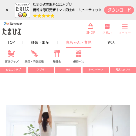
×
内祝い
SHOP
メニュー
TOP
妊娠・出産
赤ちゃん・育児
妊活
育児グッズ
病気・予防接種
離乳食
優待パス
ひよこクラブ
アプリ
SNS
キャンペーン
写真スタジオ