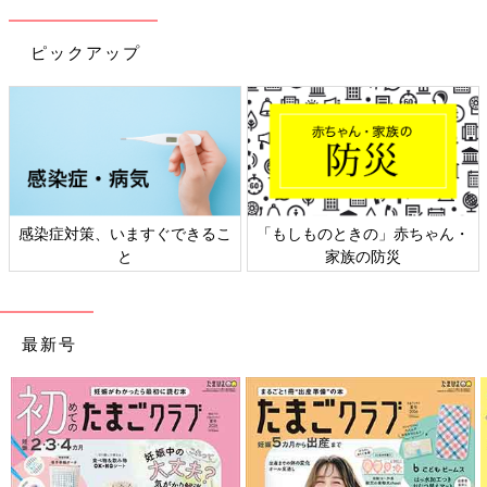
ピックアップ
すぐできるこ
「もしものときの」赤ちゃん・
日本外来小児科学会
家族の防災
ト検討会
最新号