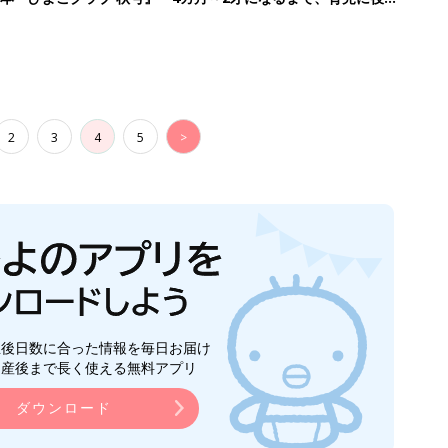
2
3
4
5
>
生後日数に合った情報を毎日お届け
ら産後まで長く使える無料アプリ
ダウンロード