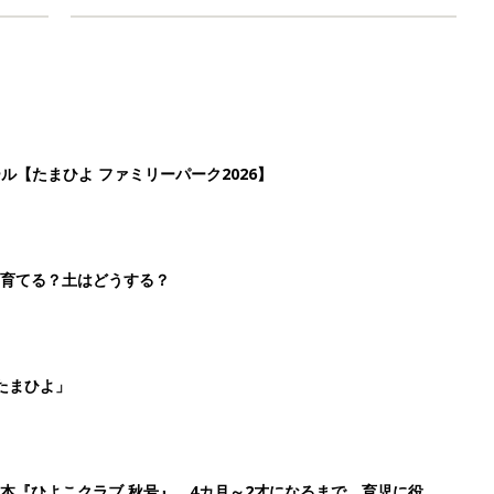
ール【たまひよ ファミリーパーク2026】
を育てる？土はどうする？
たまひよ」
本『ひよこクラブ 秋号』 4カ月～2才になるまで、育児に役立