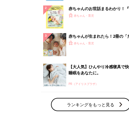
赤ちゃんのお世話まるわかり！『
てのひよこクラブ 夏号』〈巻頭
赤ちゃん・育児
集〉初めての授乳がうまくいく！
っぱい・ミルクの基本と夏のトラ
解決テク
赤ちゃんが生まれたら！2冊の「
ひよ」
赤ちゃん・育児
【大人気】ひんやり冷感寝具で快
睡眠をあなたに。
PR（アイリスプラザ）
ランキングをもっと見る