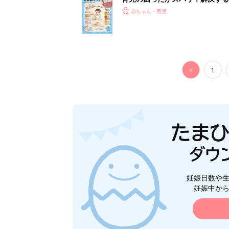
つ情報がいっぱい！
赤ちゃん・育児
<
1
妊娠日数や
妊娠中か