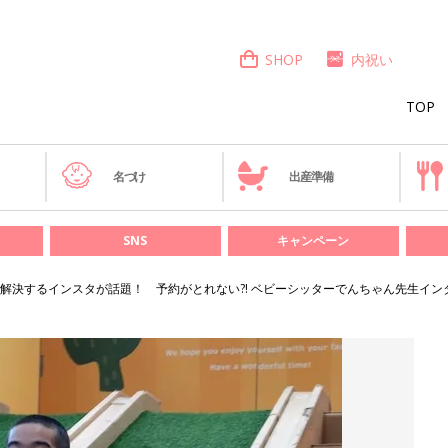
SHOP
内祝い
TOP
き
名づけ
出産準備
SNS
キャンペーン
解決するインスタが話題！ 予約がとれない?! ベビーシッターでんちゃん先生イン