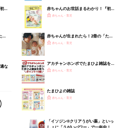
初め
赤ちゃんのお世話まるわかり！『初め
大特
てのひよこクラブ 夏号』〈巻頭大特
赤ちゃん・育児
 お
集〉初めての授乳がうまくいく！ お
ブル
っぱい・ミルクの基本と夏のトラブル
解決テク
たま
赤ちゃんが生まれたら！2冊の「たま
ひよ」
赤ちゃん・育児
アカチャンホンポでたまひよ雑誌を買
適な
うとポイント10倍【期間限定】
赤ちゃん・育児
たまひよの雑誌
赤ちゃん・育児
「イソジン®クリアうがい薬」といっ
しょに「うがいパワー」で一年中！