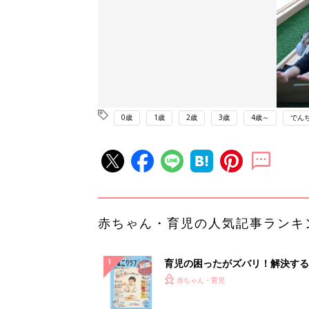
0歳
1歳
2歳
3歳
4歳～
でん
赤ちゃん・育児の人気記事ランキ
育児の困ったがズバリ！解決する
『ひよこクラブ 秋号』 4カ月～
赤ちゃん・育児
になるまで、育児に役立つ情報が
ぱい！