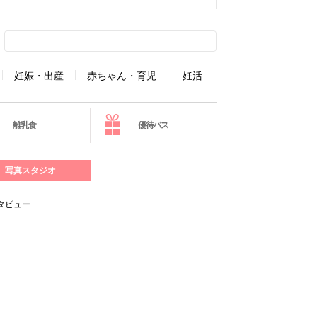
妊娠・出産
赤ちゃん・育児
妊活
離乳食
優待パス
写真スタジオ
タビュー