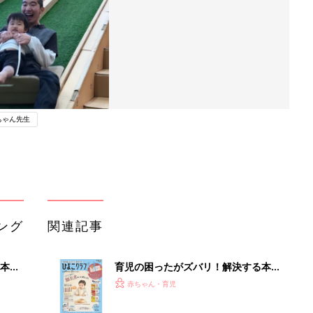
ちゃん先生
ング
関連記事
本
育児の困ったがズバリ！解決する本
2才
『ひよこクラブ 秋号』 4カ月～2才
赤ちゃん・育児
いっ
になるまで、育児に役立つ情報がいっ
ぱい！