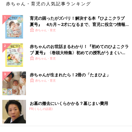
赤ちゃん・育児の人気記事ランキング
育児の困ったがズバリ！解決する本『ひよこクラブ
夏号』 4カ月～2才になるまで、育児に役立つ情報が
いっぱい！
赤ちゃん・育児
赤ちゃんのお世話まるわかり！『初めてのひよこクラ
ブ 夏号』〈巻頭大特集〉初めての授乳がうまくい
く！ おっぱい・ミルクの基本と夏のトラブル 解決テ
赤ちゃん・育児
ク
赤ちゃんが生まれたら！2冊の「たまひよ」
赤ちゃん・育児
お墓の撤去にいくらかかる？墓じまい費用
PR(くらしの話題)