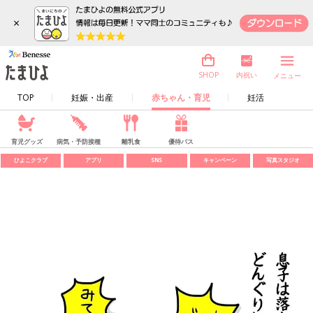
×
内祝い
SHOP
メニュー
TOP
妊娠・出産
赤ちゃん・育児
妊活
育児グッズ
病気・予防接種
離乳食
優待パス
ひよこクラブ
アプリ
SNS
キャンペーン
写真スタジオ