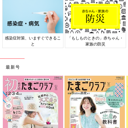
ときの」赤ちゃん・
日本外来小児科学会リーフレッ
六星占術 細
家族の防災
ト検討会
最新号