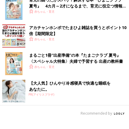
夏号』 4カ月～2才になるまで、育児に役立つ情報が
いっぱい！
赤ちゃん・育児
アカチャンホンポでたまひよ雑誌を買うとポイント10
倍【期間限定】
赤ちゃん・育児
まるごと1冊“出産準備”の本『たまごクラブ 夏号』
〈スペシャル大特集〉夫婦で予習する 出産の教科書
赤ちゃん・育児
【大人気】ひんやり冷感寝具で快適な睡眠を
あなたに。
PR(アイリスプラザ)
Recommended by