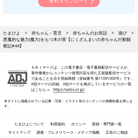
無料ダウンロード
たまひよ
赤ちゃん・育児
赤ちゃんのお世話
遊び
悪魔的な魅力(魔力)をもつ木の実【にくざんまいの赤ちゃん行動観
察記#44】
ＡＢＪマークは、この電子書店・電子書籍配信サービスが、
著作権者からコンテンツ使用許諾を得た正規版配信サービス
であることを示す登録商標（登録番号 第11091000号）です。
ABJマークの詳細、ABJマークを掲示しているサービスの一覧
はこちら→
https://aebs.or.jp/
本サイトに掲載されている記事・写真・イラスト等のコンテンツの無断転載を禁じま
す。
たまひよについて
利用規約
ポリシー
医師・専門家一覧
サイトマップ
調査・プレスリリース・メディア掲載
広告のご相談