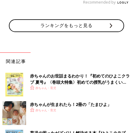
Recommended by
ランキングをもっと見る
関連記事
赤ちゃんのお世話まるわかり！『初めてのひよこクラ
ブ 夏号』〈巻頭大特集〉初めての授乳がうまくい
く！ おっぱい・ミルクの基本と夏のトラブル 解決テ
赤ちゃん・育児
ク
赤ちゃんが生まれたら！2冊の「たまひよ」
赤ちゃん・育児
育児の困ったがズバリ！解決する本『ひよこクラブ