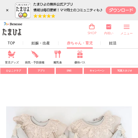
×
内祝い
SHOP
メニュー
TOP
妊娠・出産
赤ちゃん・育児
妊活
育児グッズ
病気・予防接種
離乳食
優待パス
ひよこクラブ
アプリ
SNS
キャンペーン
写真スタジオ