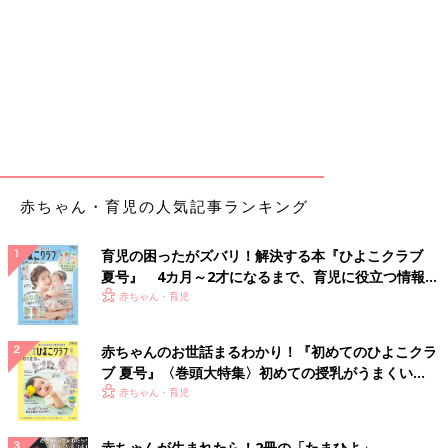
赤ちゃん・育児の人気記事ランキング
育児の困ったがズバリ！解決する本『ひよこクラブ
夏号』 4カ月～2才になるまで、育児に役立つ情報が
いっぱい！
赤ちゃん・育児
赤ちゃんのお世話まるわかり！『初めてのひよこクラ
ブ 夏号』〈巻頭大特集〉初めての授乳がうまくい
く！ おっぱい・ミルクの基本と夏のトラブル 解決テ
赤ちゃん・育児
ク
赤ちゃんが生まれたら！2冊の「たまひよ」