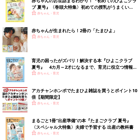
赤ちゃんのお世話まるわかり！『初めてのひよこクラ
ブ 夏号』〈巻頭大特集〉初めての授乳がうまくい
く！ おっぱい・ミルクの基本と夏のトラブル 解決テ
赤ちゃん・育児
ク
赤ちゃんが生まれたら！2冊の「たまひよ」
赤ちゃん・育児
育児の困ったがズバリ！解決する本『ひよこクラブ
夏号』 4カ月～2才になるまで、育児に役立つ情報が
いっぱい！
赤ちゃん・育児
アカチャンホンポでたまひよ雑誌を買うとポイント10
倍【期間限定】
赤ちゃん・育児
まるごと1冊“出産準備”の本『たまごクラブ 夏号』
〈スペシャル大特集〉夫婦で予習する 出産の教科書
赤ちゃん・育児