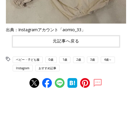
出典：Instagramアカウント「aomio_33」
元記事へ戻る
ベビー・子ども服
0歳
1歳
2歳
3歳
4歳～
Instagram
おすすめ記事